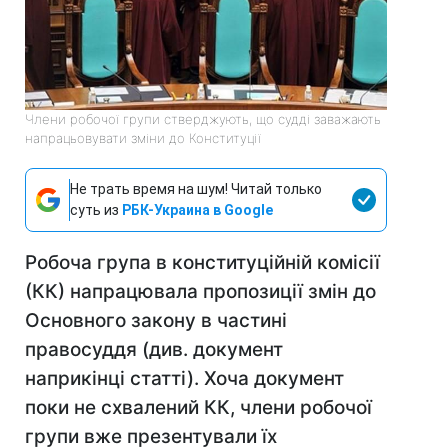
Члени робочої групи стверджують, що судді заважають
напрацьовувати зміни до Конституції
Не трать время на шум! Читай только
суть из
РБК-Украина в Google
Робоча група в конституційній комісії
(КК) напрацювала пропозиції змін до
Основного закону в частині
правосуддя (див. документ
наприкінці статті). Хоча документ
поки не схвалений КК, члени робочої
групи вже презентували їх