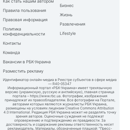
Как стать нашим автором
Бизнес
Правила пользования
Жизнь
Правовая информация
Развлечения
Политика
Lifestyle
конфиденциальности
Контакты
Команда
Вакансии в РБК-Украина
Разместить рекламу
Идентификатор онлайн-медиа в Реестре субъектов в сфере медиа
— R40-05347
Информационный портал «РБК-Украина» имеет трехязычную
версию (украинскую, русскую и английскую), главная страница
портала –
https://www.rbc.ua
. Фотографии, изображения
принадлежат их правообладателям. Все фотографии на Портале,
авторами которых являются журналисты РБК-Украина,
размещены на условиях лицензии Creative Commons Attribution
4.0 International. Редакция РБК-Украина может не разделять точку
зрения авторов. Оценочные суждения не подлежат
опровержению и подтверждению их правдивости. За
достоверность и содержание рекламы ответственность несет
рекламодатель. Материалы, обозначенные плашкой: "Пресс-