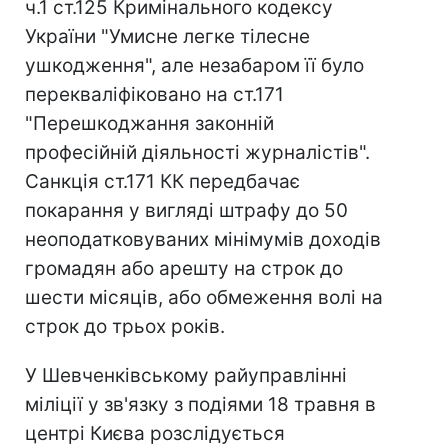
ч.1 ст.125 Кримінального кодексу
України "Умисне легке тілесне
ушкодження", але незабаром її було
перекваліфіковано на ст.171
"Перешкоджання законній
професійній діяльності журналістів".
Санкція ст.171 КК передбачає
покарання у вигляді штрафу до 50
неоподатковуваних мінімумів доходів
громадян або арешту на строк до
шести місяців, або обмеження волі на
строк до трьох років.
У Шевченківському райуправлінні
міліції у зв'язку з подіями 18 травня в
центрі Києва розслідується