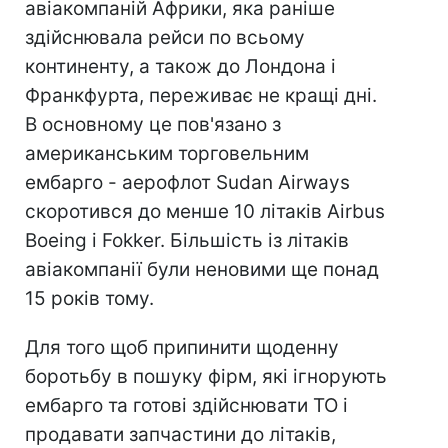
авіакомпаній Африки, яка раніше
здійснювала рейси по всьому
континенту, а також до Лондона і
Франкфурта, переживає не кращі дні.
В основному це пов'язано з
американським торговельним
ембарго - аерофлот Sudan Airways
скоротився до менше 10 літаків Airbus
Boeing і Fokker. Більшість із літаків
авіакомпанії були неновими ще понад
15 років тому.
Для того щоб припинити щоденну
боротьбу в пошуку фірм, які ігнорують
ембарго та готові здійснювати ТО і
продавати запчастини до літаків,