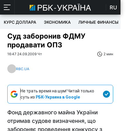
RU
КУРС ДОЛЛАРА
ЭКОНОМИКА
ЛИЧНЫЕ ФИНАНСЫ
T
Суд заборонив ФДМУ
продавати ОПЗ
16:47 24.09.2009 Чт
2 мин
RBC.UA
Не трать время на шум! Читай только
суть из
РБК-Украина в Google
Фонд державного майна України
отримав судове визначення, що
забороняє проведення конкурсу з