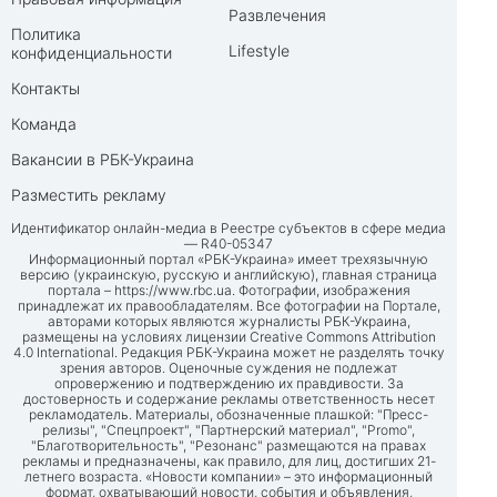
Развлечения
Политика
Lifestyle
конфиденциальности
Контакты
Команда
Вакансии в РБК-Украина
Разместить рекламу
Идентификатор онлайн-медиа в Реестре субъектов в сфере медиа
— R40-05347
Информационный портал «РБК-Украина» имеет трехязычную
версию (украинскую, русскую и английскую), главная страница
портала –
https://www.rbc.ua
. Фотографии, изображения
принадлежат их правообладателям. Все фотографии на Портале,
авторами которых являются журналисты РБК-Украина,
размещены на условиях лицензии Creative Commons Attribution
4.0 International. Редакция РБК-Украина может не разделять точку
зрения авторов. Оценочные суждения не подлежат
опровержению и подтверждению их правдивости. За
достоверность и содержание рекламы ответственность несет
рекламодатель. Материалы, обозначенные плашкой: "Пресс-
релизы", "Спецпроект", "Партнерский материал", "Promo",
"Благотворительность", "Резонанс" размещаются на правах
рекламы и предназначены, как правило, для лиц, достигших 21-
летнего возраста. «Новости компании» – это информационный
формат, охватывающий новости, события и объявления,