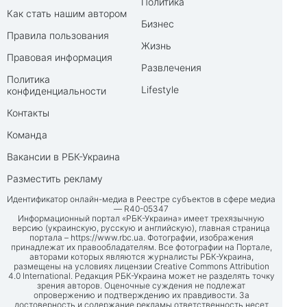
Политика
Как стать нашим автором
Бизнес
Правила пользования
Жизнь
Правовая информация
Развлечения
Политика
Lifestyle
конфиденциальности
Контакты
Команда
Вакансии в РБК-Украина
Разместить рекламу
Идентификатор онлайн-медиа в Реестре субъектов в сфере медиа
— R40-05347
Информационный портал «РБК-Украина» имеет трехязычную
версию (украинскую, русскую и английскую), главная страница
портала –
https://www.rbc.ua
. Фотографии, изображения
принадлежат их правообладателям. Все фотографии на Портале,
авторами которых являются журналисты РБК-Украина,
размещены на условиях лицензии Creative Commons Attribution
4.0 International. Редакция РБК-Украина может не разделять точку
зрения авторов. Оценочные суждения не подлежат
опровержению и подтверждению их правдивости. За
достоверность и содержание рекламы ответственность несет