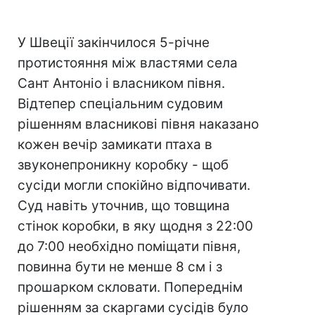
У Швеції закінчилося 5-річне
протистояння між властями села
Сант Антоніо і власником півня.
Відтепер спеціальним судовим
рішенням власникові півня наказано
кожен вечір замикати птаха в
звуконепроникну коробку - щоб
сусіди могли спокійно відпочивати.
Суд навіть уточнив, що товщина
стінок коробки, в яку щодня з 22:00
до 7:00 необхідно поміщати півня,
повинна бути не менше 8 см і з
прошарком скловати. Попереднім
рішенням за скаргами сусідів було