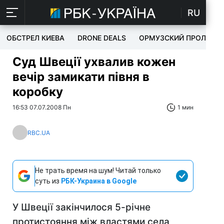
RU
ОБСТРЕЛ КИЕВА
DRONE DEALS
ОРМУЗСКИЙ ПРОЛИВ
Суд Швеції ухвалив кожен
вечір замикати півня в
коробку
16:53 07.07.2008 Пн
1 мин
RBC.UA
Не трать время на шум! Читай только
суть из
РБК-Украина в Google
У Швеції закінчилося 5-річне
протистояння між властями села