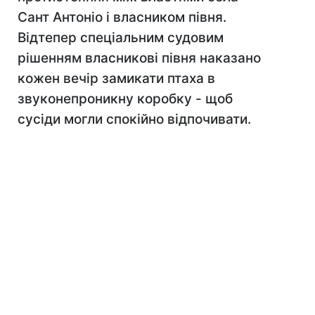
Сант Антоніо і власником півня.
Відтепер спеціальним судовим
рішенням власникові півня наказано
кожен вечір замикати птаха в
звуконепроникну коробку - щоб
сусіди могли спокійно відпочивати.