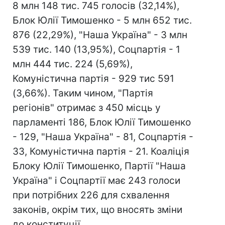
8 млн 148 тис. 745 голосів (32,14%),
Блок Юлії Тимошенко - 5 млн 652 тис.
876 (22,29%), "Наша Україна" - 3 млн
539 тис. 140 (13,95%), Соцпартія - 1
млн 444 тис. 224 (5,69%),
Комуністична партія - 929 тис 591
(3,66%). Таким чином, "Партія
регіонів" отримає з 450 місць у
парламенті 186, Блок Юлії Тимошенко
- 129, "Наша Україна" - 81, Соцпартія -
33, Комуністична партія - 21. Коаліція
Блоку Юлії Тимошенко, Партії "Наша
Україна" і Соцпартії має 243 голоси
при потрібних 226 для схвалення
законів, окрім тих, що вносять зміни
до конституції.