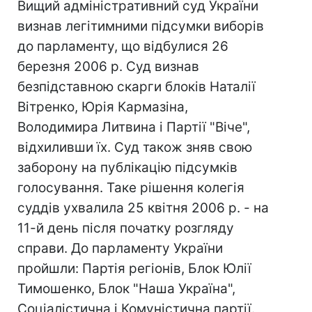
Вищий адміністративний суд України
визнав легітимними підсумки виборів
до парламенту, що відбулися 26
березня 2006 р. Суд визнав
безпідставною скарги блоків Наталії
Вітренко, Юрія Кармазіна,
Володимира Литвина і Партії "Віче",
відхиливши їх. Суд також зняв свою
заборону на публікацію підсумків
голосування. Таке рішення колегія
суддів ухвалила 25 квітня 2006 р. - на
11-й день після початку розгляду
справи. До парламенту України
пройшли: Партія регіонів, Блок Юлії
Тимошенко, Блок "Наша Україна",
Соціалістична і Комуністична партії.