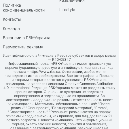
Развлечения
Политика
Lifestyle
конфиденциальности
Контакты
Команда
Вакансии в РБК-Украина
Разместить рекламу
Идентификатор онлайн-медиа в Реестре субъектов в сфере медиа
— R40-05347
Информационный портал «РБК-Украина» имеет трехязычную
версию (украинскую, русскую и английскую), главная страница
портала –
https://www.rbc.ua
. Фотографии, изображения
принадлежат их правообладателям. Все фотографии на Портале,
авторами которых являются журналисты РБК-Украина,
размещены на условиях лицензии Creative Commons Attribution
4.0 International. Редакция РБК-Украина может не разделять точку
зрения авторов. Оценочные суждения не подлежат
опровержению и подтверждению их правдивости. За
достоверность и содержание рекламы ответственность несет
рекламодатель. Материалы, обозначенные плашкой: "Пресс-
релизы", "Спецпроект", "Партнерский материал", "Promo",
"Благотворительность", "Резонанс" размещаются на правах
рекламы и предназначены, как правило, для лиц, достигших 21-
летнего возраста. «Новости компании» – это информационный
формат, охватывающий новости, события и объявления,
связанные с деятельностью компаний, базирующиеся на