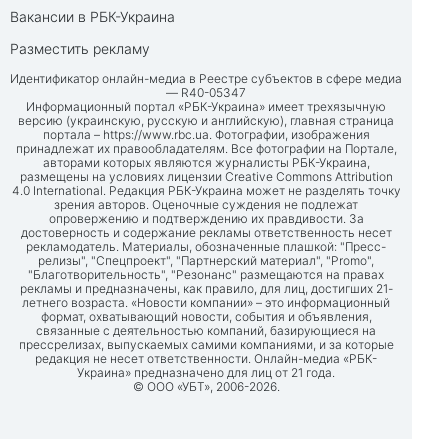
Вакансии в РБК-Украина
Разместить рекламу
Идентификатор онлайн-медиа в Реестре субъектов в сфере медиа
— R40-05347
Информационный портал «РБК-Украина» имеет трехязычную
версию (украинскую, русскую и английскую), главная страница
портала –
https://www.rbc.ua
. Фотографии, изображения
принадлежат их правообладателям. Все фотографии на Портале,
авторами которых являются журналисты РБК-Украина,
размещены на условиях лицензии Creative Commons Attribution
4.0 International. Редакция РБК-Украина может не разделять точку
зрения авторов. Оценочные суждения не подлежат
опровержению и подтверждению их правдивости. За
достоверность и содержание рекламы ответственность несет
рекламодатель. Материалы, обозначенные плашкой: "Пресс-
релизы", "Спецпроект", "Партнерский материал", "Promo",
"Благотворительность", "Резонанс" размещаются на правах
рекламы и предназначены, как правило, для лиц, достигших 21-
летнего возраста. «Новости компании» – это информационный
формат, охватывающий новости, события и объявления,
связанные с деятельностью компаний, базирующиеся на
прессрелизах, выпускаемых самими компаниями, и за которые
редакция не несет ответственности. Онлайн-медиа «РБК-
Украина» предназначено для лиц от 21 года.
© ООО «УБТ», 2006-2026.