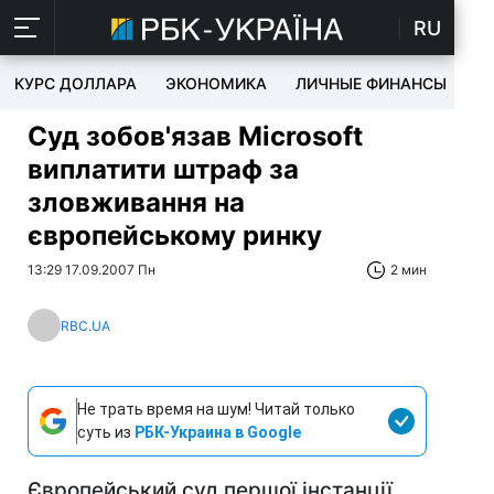
RU
КУРС ДОЛЛАРА
ЭКОНОМИКА
ЛИЧНЫЕ ФИНАНСЫ
T
Суд зобов'язав Microsoft
виплатити штраф за
зловживання на
європейському ринку
13:29 17.09.2007 Пн
2 мин
RBC.UA
Не трать время на шум! Читай только
суть из
РБК-Украина в Google
Європейський суд першої інстанції