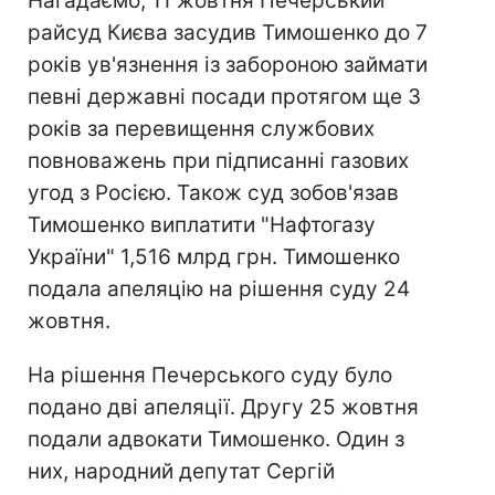
Нагадаємо, 11 жовтня Печерський
райсуд Києва засудив Тимошенко до 7
років ув'язнення із забороною займати
певні державні посади протягом ще 3
років за перевищення службових
повноважень при підписанні газових
угод з Росією. Також суд зобов'язав
Тимошенко виплатити "Нафтогазу
України" 1,516 млрд грн. Тимошенко
подала апеляцію на рішення суду 24
жовтня.
На рішення Печерського суду було
подано дві апеляції. Другу 25 жовтня
подали адвокати Тимошенко. Один з
них, народний депутат Сергій