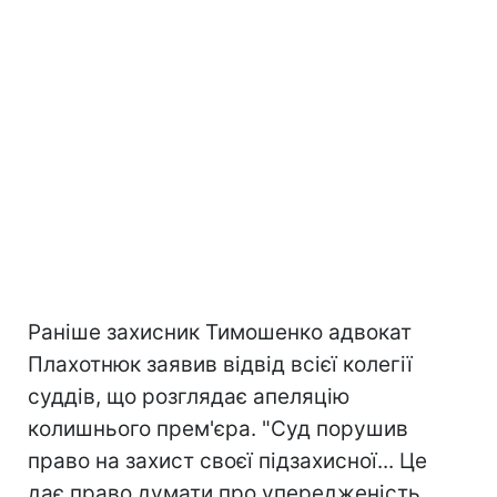
Раніше захисник Тимошенко адвокат
Плахотнюк заявив відвід всієї колегії
суддів, що розглядає апеляцію
колишнього прем'єра. "Суд порушив
право на захист своєї підзахисної... Це
дає право думати про упередженість