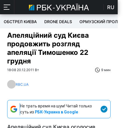
RU
ОБСТРЕЛ КИЕВА
DRONE DEALS
ОРМУЗСКИЙ ПРОЛИВ
Апеляційний суд Києва
продовжить розгляд
апеляції Тимошенко 22
грудня
18:08 20.12.2011 Вт
9 мин
RBC.UA
Не трать время на шум! Читай только
суть из
РБК-Украина в Google
Апеляційний суд Києва оголосив