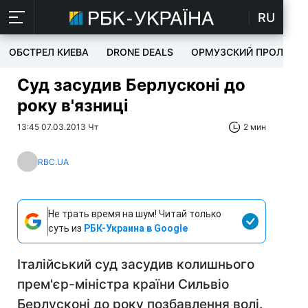
RU
ОБСТРЕЛ КИЕВА
DRONE DEALS
ОРМУЗСКИЙ ПРОЛИВ
Суд засудив Берлусконі до
року в'язниці
13:45 07.03.2013 Чт
2 мин
RBC.UA
Не трать время на шум! Читай только
суть из
РБК-Украина в Google
Італійський суд засудив колишнього
прем'єр-міністра країни Сильвіо
Берлусконі до року позбавлення волі.