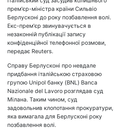
Італійський суд засудив колишнього
прем'єр-міністра країни Сильвіо
Берлусконі до року позбавлення волі.
Екс-прем'єр звинувачується в
незаконній публікації запису
конфіденційної телефонної розмови,
передає Reuters.
Справу Берлусконі про невдале
придбання італійською страховою
групою Unipol банку (BNL) Banca
Nazionale del Lavoro розглядав суд
Мілана. Таким чином, суд
задовольнив клопотання прокуратури,
яка вимагала для Берлусконі року
позбавлення волі.