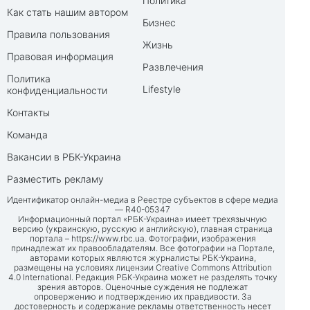
Политика
Как стать нашим автором
Бизнес
Правила пользования
Жизнь
Правовая информация
Развлечения
Политика
Lifestyle
конфиденциальности
Контакты
Команда
Вакансии в РБК-Украина
Разместить рекламу
Идентификатор онлайн-медиа в Реестре субъектов в сфере медиа
— R40-05347
Информационный портал «РБК-Украина» имеет трехязычную
версию (украинскую, русскую и английскую), главная страница
портала –
https://www.rbc.ua
. Фотографии, изображения
принадлежат их правообладателям. Все фотографии на Портале,
авторами которых являются журналисты РБК-Украина,
размещены на условиях лицензии Creative Commons Attribution
4.0 International. Редакция РБК-Украина может не разделять точку
зрения авторов. Оценочные суждения не подлежат
опровержению и подтверждению их правдивости. За
достоверность и содержание рекламы ответственность несет