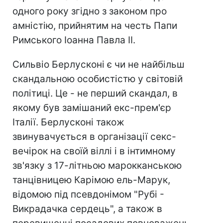
одного року згідно з законом про
амністію, прийнятим на честь Папи
Римського Іоанна Павла II.
Сильвіо Берлусконі є чи не найбільш
скандальною особистістю у світовій
політиці. Це - не перший скандал, в
якому був замішаний екс-прем'єр
Італії. Берлусконі також
звинувачується в організації секс-
вечірок на своїй віллі і в інтимному
зв'язку з 17-літньою марокканською
танцівницею Карімою ель-Марук,
відомою під псевдонімом "Рубі -
Викрадачка сердець", а також в