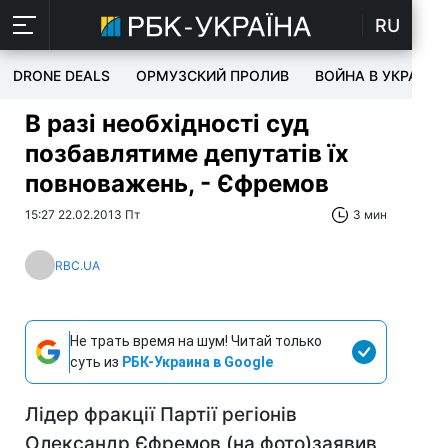
RU
DRONE DEALS
ОРМУЗСКИЙ ПРОЛИВ
ВОЙНА В УКРАИНЕ
В разі необхідності суд
позбавлятиме депутатів їх
повноважень, - Єфремов
15:27 22.02.2013 Пт
3 мин
RBC.UA
Не трать время на шум! Читай только
суть из
РБК-Украина в Google
Лідер фракції Партії регіонів
Олександр Єфремов (на фото)заявив,