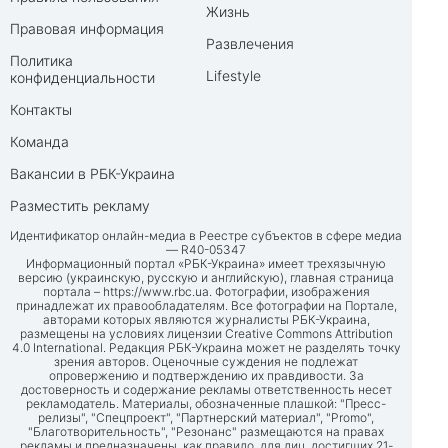
Жизнь
Правовая информация
Развлечения
Политика
Lifestyle
конфиденциальности
Контакты
Команда
Вакансии в РБК-Украина
Разместить рекламу
Идентификатор онлайн-медиа в Реестре субъектов в сфере медиа
— R40-05347
Информационный портал «РБК-Украина» имеет трехязычную
версию (украинскую, русскую и английскую), главная страница
портала –
https://www.rbc.ua
. Фотографии, изображения
принадлежат их правообладателям. Все фотографии на Портале,
авторами которых являются журналисты РБК-Украина,
размещены на условиях лицензии Creative Commons Attribution
4.0 International. Редакция РБК-Украина может не разделять точку
зрения авторов. Оценочные суждения не подлежат
опровержению и подтверждению их правдивости. За
достоверность и содержание рекламы ответственность несет
рекламодатель. Материалы, обозначенные плашкой: "Пресс-
релизы", "Спецпроект", "Партнерский материал", "Promo",
"Благотворительность", "Резонанс" размещаются на правах
рекламы и предназначены, как правило, для лиц, достигших 21-