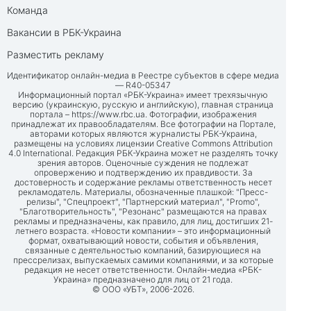
Команда
Вакансии в РБК-Украина
Разместить рекламу
Идентификатор онлайн-медиа в Реестре субъектов в сфере медиа
— R40-05347
Информационный портал «РБК-Украина» имеет трехязычную
версию (украинскую, русскую и английскую), главная страница
портала –
https://www.rbc.ua
. Фотографии, изображения
принадлежат их правообладателям. Все фотографии на Портале,
авторами которых являются журналисты РБК-Украина,
размещены на условиях лицензии Creative Commons Attribution
4.0 International. Редакция РБК-Украина может не разделять точку
зрения авторов. Оценочные суждения не подлежат
опровержению и подтверждению их правдивости. За
достоверность и содержание рекламы ответственность несет
рекламодатель. Материалы, обозначенные плашкой: "Пресс-
релизы", "Спецпроект", "Партнерский материал", "Promo",
"Благотворительность", "Резонанс" размещаются на правах
рекламы и предназначены, как правило, для лиц, достигших 21-
летнего возраста. «Новости компании» – это информационный
формат, охватывающий новости, события и объявления,
связанные с деятельностью компаний, базирующиеся на
прессрелизах, выпускаемых самими компаниями, и за которые
редакция не несет ответственности. Онлайн-медиа «РБК-
Украина» предназначено для лиц от 21 года.
© ООО «УБТ», 2006-2026.