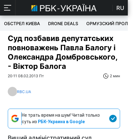
RU
ОБСТРЕЛ КИЕВА
DRONE DEALS
ОРМУЗСКИЙ ПРОЛИВ
Суд позбавив депутатських
повноважень Павла Балогу і
Олександра Домбровського,
- Віктор Балога
20:11 08.02.2013 Пт
2 мин
RBC.UA
Не трать время на шум! Читай только
суть из
РБК-Украина в Google
Вищий адміністративний суд