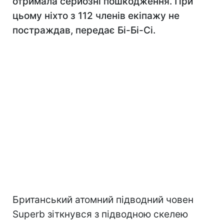
отримала серйозні пошкодження. При
цьому ніхто з 112 членів екіпажу не
постраждав, передає Бі-Бі-Сі.
Британський атомний підводний човен
Superb зіткнувся з підводною скелею