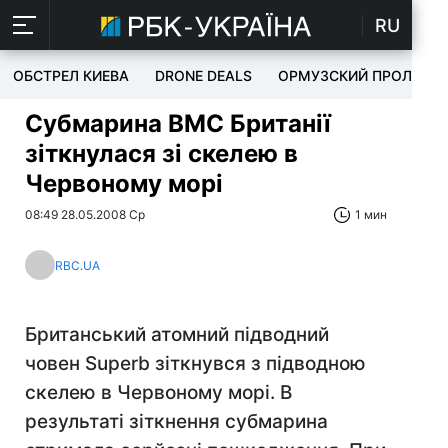
RU
ОБСТРЕЛ КИЕВА
DRONE DEALS
ОРМУЗСКИЙ ПРОЛИВ
Субмарина ВМС Британії
зіткнулася зі скелею в
Червоному морі
08:49 28.05.2008 Ср
1 мин
RBC.UA
Британський атомний підводний
човен Superb зіткнувся з підводною
скелею в Червоному морі. В
результаті зіткнення субмарина