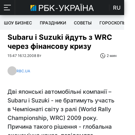
RU
ШОУ БИЗНЕС
ПРАЗДНИКИ
СОВЕТЫ
ГОРОСКОПЫ
Subaru і Suzuki йдуть з WRC
через фінансову кризу
15:47 16.12.2008 Вт
2 мин
RBC.UA
Дві японські автомобільні компанії –
Subaru і Suzuki - не братимуть участь
в Чемпіонаті світу з ралі (World Rally
Championship, WRC) 2009 року.
Причина такого рішення - глобальна