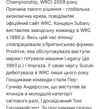
Championship, WRC) 2009 року.
Причина такого рішення - глобальна
економічна криза, повідомляє
офіційний сайт WRC. Концерн Subaru
виставляв заводську команду в WRC
з 1989 р. Весь цей час японці
співпрацювали з британською фірмою
Prodrive, яка обслуговувала виступи
марки і готувала машини Legacy (до
1993 р.) і Impreza. У свою чергу Suzuki
дебютувала в WRC лише цього року.
Гонщиками команди стали Пер-
Гуннар Андерссон, що виступав за
японців в молодшій категорії
світового ралі, і досвідчений Тоні
Гардемайстер. За підсумками сезону