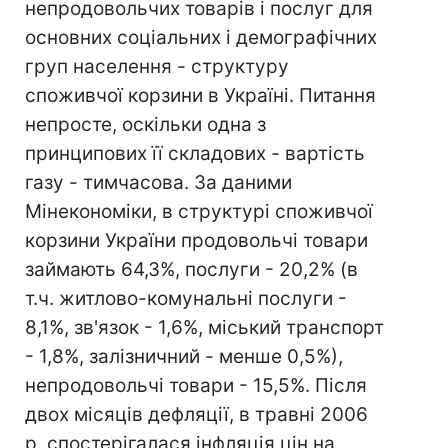
непродовольчих товарів і послуг для
основних соціальних і демографічних
груп населення - структуру
споживчої корзини в Україні. Питання
непросте, оскільки одна з
принципових її складових - вартість
газу - тимчасова. За даними
Мінекономіки, в структурі споживчої
корзини України продовольчі товари
займають 64,3%, послуги - 20,2% (в
т.ч. житлово-комунальні послуги -
8,1%, зв'язок - 1,6%, міський транспорт
- 1,8%, залізничний - менше 0,5%),
непродовольчі товари - 15,5%. Після
двох місяців дефляції, в травні 2006
р. спостерігалася інфляція цін на