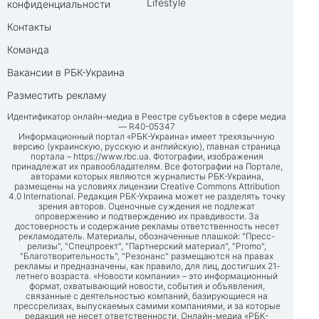
Lifestyle
конфиденциальности
Контакты
Команда
Вакансии в РБК-Украина
Разместить рекламу
Идентификатор онлайн-медиа в Реестре субъектов в сфере медиа
— R40-05347
Информационный портал «РБК-Украина» имеет трехязычную
версию (украинскую, русскую и английскую), главная страница
портала –
https://www.rbc.ua
. Фотографии, изображения
принадлежат их правообладателям. Все фотографии на Портале,
авторами которых являются журналисты РБК-Украина,
размещены на условиях лицензии Creative Commons Attribution
4.0 International. Редакция РБК-Украина может не разделять точку
зрения авторов. Оценочные суждения не подлежат
опровержению и подтверждению их правдивости. За
достоверность и содержание рекламы ответственность несет
рекламодатель. Материалы, обозначенные плашкой: "Пресс-
релизы", "Спецпроект", "Партнерский материал", "Promo",
"Благотворительность", "Резонанс" размещаются на правах
рекламы и предназначены, как правило, для лиц, достигших 21-
летнего возраста. «Новости компании» – это информационный
формат, охватывающий новости, события и объявления,
связанные с деятельностью компаний, базирующиеся на
прессрелизах, выпускаемых самими компаниями, и за которые
редакция не несет ответственности. Онлайн-медиа «РБК-