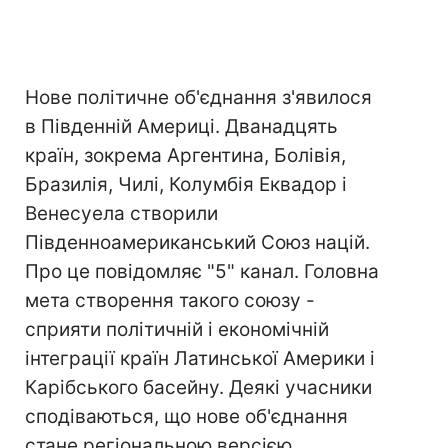
Нове політичне об'єднання з'явилося
в Південній Америці. Дванадцять
країн, зокрема Аргентина, Болівія,
Бразилія, Чилі, Колумбія Еквадор і
Венесуела створили
Південноамериканський Союз націй.
Про це повідомляє "5" канал. Головна
мета створення такого союзу -
сприяти політичній і економічній
інтеграції країн Латинської Америки і
Карібського басейну. Деякі учасники
сподіваються, що нове об'єднання
стане регіональною версією