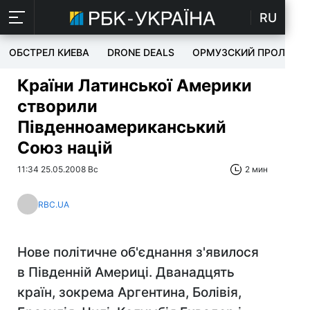
RU
ОБСТРЕЛ КИЕВА
DRONE DEALS
ОРМУЗСКИЙ ПРОЛИВ
Країни Латинської Америки
створили
Південноамериканський
Союз націй
11:34 25.05.2008 Вс
2 мин
RBC.UA
Нове політичне об'єднання з'явилося
в Південній Америці. Дванадцять
країн, зокрема Аргентина, Болівія,