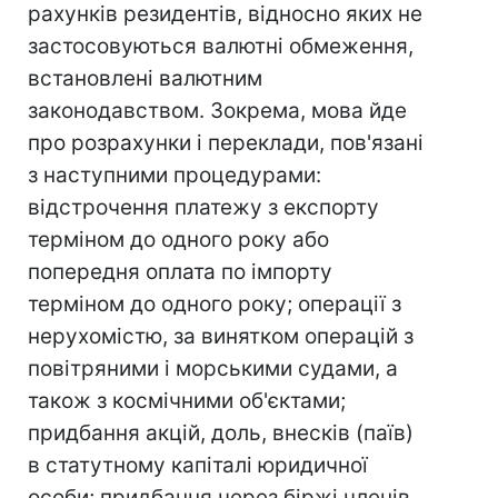
рахунків резидентів, відносно яких не
застосовуються валютні обмеження,
встановлені валютним
законодавством. Зокрема, мова йде
про розрахунки і переклади, пов'язані
з наступними процедурами:
відстрочення платежу з експорту
терміном до одного року або
попередня оплата по імпорту
терміном до одного року; операції з
нерухомістю, за винятком операцій з
повітряними і морськими судами, а
також з космічними об'єктами;
придбання акцій, доль, внесків (паїв)
в статутному капіталі юридичної
особи; придбання через біржі членів