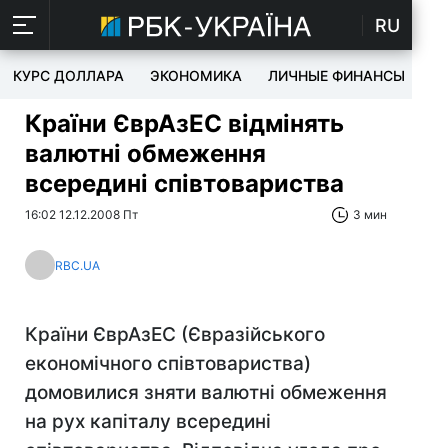
RU
КУРС ДОЛЛАРА
ЭКОНОМИКА
ЛИЧНЫЕ ФИНАНСЫ
T
Країни ЄврАзЕС відмінять
валютні обмеження
всередині співтовариства
16:02 12.12.2008 Пт
3 мин
RBC.UA
Країни ЄврАзЕС (Євразійського
економічного співтовариства)
домовилися зняти валютні обмеження
на рух капіталу всередині