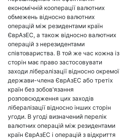
економічній кооперації валютних
обмежень відносно валютних
операцій між резидентами країн
ЄврАзЕС, а також відносно валютних
операцій з нерезидентами
співтовариства. В той же час кожна із
сторін має право застосовувати
заходи лібералізації відносно окремої
держави-члена ЄврАзЕС або третіх
країн без зобов'язання
розповсюдження цих заходів
лібералізації відносно інших сторін
угоди. В угоді визначений перелік
валютних операцій між резидентами
країн ЄврАзЕС і операцій з відкриття