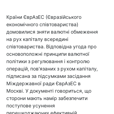
Країни ЄврАзЕС (Євразійського
економічного співтовариства)
домовилися зняти валютні обмеження
на рух капіталу всередині
співтовариства. Відповідна угода про
основоположні принципи валютної
політики з регулювання і контролю
операцій, пов'язаних з рухом капіталу,
підписана за підсумками засідання
Міждержавної ради ЄврАзЕС в
Москві. У документі говориться, що
сторони мають намір забезпечити
поступове усунення
перешкоджаючих ефективній