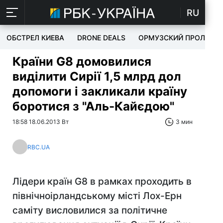
RU
ОБСТРЕЛ КИЕВА
DRONE DEALS
ОРМУЗСКИЙ ПРОЛИВ
Країни G8 домовилися
виділити Сирії 1,5 млрд дол
допомоги і закликали країну
боротися з "Аль-Кайєдою"
18:58 18.06.2013 Вт
3 мин
RBC.UA
Лідери країн G8 в рамках проходить в
північноірландському місті Лох-Ерн
саміту висловилися за політичне