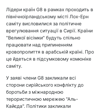
Лідери країн G8 в рамках проходить в
північноірландському місті Лох-Ерн
саміту висловилися за політичне
врегулювання ситуації в Сирії. Країни
"Великої вісімки" будуть спільно
працювати над припиненням
кровопролиття в арабській країні. Про
це йдеться в підсумковому комюніке
саміту.
У заяві члени G8 закликали всі
сторони сирійського конфлікту до
боротьби з міжнародною
терористичною мережею "Аль-
Кайєда". Політики закликали