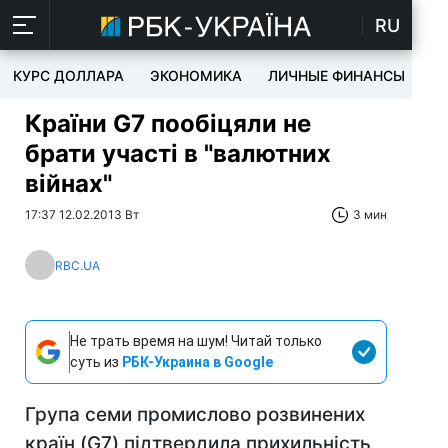
RU
КУРС ДОЛЛАРА
ЭКОНОМИКА
ЛИЧНЫЕ ФИНАНСЫ
T
Країни G7 пообіцяли не
брати участі в "валютних
війнах"
17:37 12.02.2013 Вт
3 мин
RBC.UA
Не трать время на шум! Читай только
суть из
РБК-Украина в Google
Група семи промислово розвинених
країн (G7) підтвердила прихильність