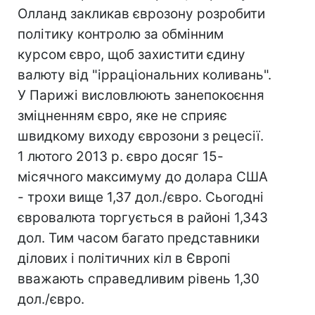
Олланд закликав єврозону розробити
політику контролю за обмінним
курсом євро, щоб захистити єдину
валюту від "ірраціональних коливань".
У Парижі висловлюють занепокоєння
зміцненням євро, яке не сприяє
швидкому виходу єврозони з рецесії.
1 лютого 2013 р. євро досяг 15-
місячного максимуму до долара США
- трохи вище 1,37 дол./євро. Сьогодні
євровалюта торгується в районі 1,343
дол. Тим часом багато представники
ділових і політичних кіл в Європі
вважають справедливим рівень 1,30
дол./євро.