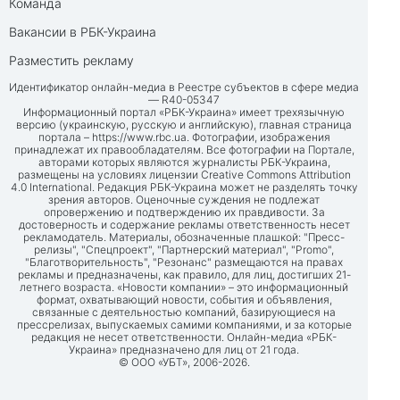
Команда
Вакансии в РБК-Украина
Разместить рекламу
Идентификатор онлайн-медиа в Реестре субъектов в сфере медиа
— R40-05347
Информационный портал «РБК-Украина» имеет трехязычную
версию (украинскую, русскую и английскую), главная страница
портала –
https://www.rbc.ua
. Фотографии, изображения
принадлежат их правообладателям. Все фотографии на Портале,
авторами которых являются журналисты РБК-Украина,
размещены на условиях лицензии Creative Commons Attribution
4.0 International. Редакция РБК-Украина может не разделять точку
зрения авторов. Оценочные суждения не подлежат
опровержению и подтверждению их правдивости. За
достоверность и содержание рекламы ответственность несет
рекламодатель. Материалы, обозначенные плашкой: "Пресс-
релизы", "Спецпроект", "Партнерский материал", "Promo",
"Благотворительность", "Резонанс" размещаются на правах
рекламы и предназначены, как правило, для лиц, достигших 21-
летнего возраста. «Новости компании» – это информационный
формат, охватывающий новости, события и объявления,
связанные с деятельностью компаний, базирующиеся на
прессрелизах, выпускаемых самими компаниями, и за которые
редакция не несет ответственности. Онлайн-медиа «РБК-
Украина» предназначено для лиц от 21 года.
© ООО «УБТ», 2006-2026.