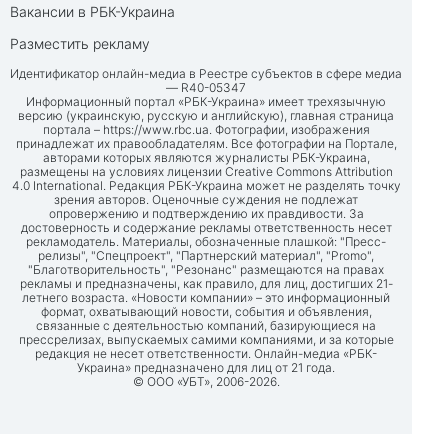
Вакансии в РБК-Украина
Разместить рекламу
Идентификатор онлайн-медиа в Реестре субъектов в сфере медиа
— R40-05347
Информационный портал «РБК-Украина» имеет трехязычную
версию (украинскую, русскую и английскую), главная страница
портала –
https://www.rbc.ua
. Фотографии, изображения
принадлежат их правообладателям. Все фотографии на Портале,
авторами которых являются журналисты РБК-Украина,
размещены на условиях лицензии Creative Commons Attribution
4.0 International. Редакция РБК-Украина может не разделять точку
зрения авторов. Оценочные суждения не подлежат
опровержению и подтверждению их правдивости. За
достоверность и содержание рекламы ответственность несет
рекламодатель. Материалы, обозначенные плашкой: "Пресс-
релизы", "Спецпроект", "Партнерский материал", "Promo",
"Благотворительность", "Резонанс" размещаются на правах
рекламы и предназначены, как правило, для лиц, достигших 21-
летнего возраста. «Новости компании» – это информационный
формат, охватывающий новости, события и объявления,
связанные с деятельностью компаний, базирующиеся на
прессрелизах, выпускаемых самими компаниями, и за которые
редакция не несет ответственности. Онлайн-медиа «РБК-
Украина» предназначено для лиц от 21 года.
© ООО «УБТ», 2006-2026.