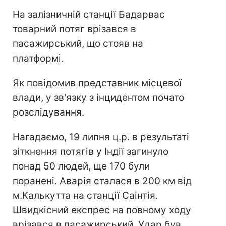
На залізничній станції Бадарвас
товарний потяг врізався в
пасажирський, що стояв на
платформі.
Як повідомив представник місцевої
влади, у зв'язку з інцидентом почато
розслідування.
Нагадаємо, 19 липня ц.р. в результаті
зіткнення потягів у Індії загинуло
понад 50 людей, ще 170 були
поранені. Аварія сталася в 200 км від
м.Калькутта на станції Саінтія.
Швидкісний експрес на повному ходу
врізався в пасажирський. Удар був