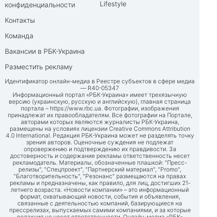
Lifestyle
конфиденциальности
Контакты
Команда
Вакансии в РБК-Украина
Разместить рекламу
Идентификатор онлайн-медиа в Реестре субъектов в сфере медиа
— R40-05347
Информационный портал «РБК-Украина» имеет трехязычную
версию (украинскую, русскую и английскую), главная страница
портала –
https://www.rbc.ua
. Фотографии, изображения
принадлежат их правообладателям. Все фотографии на Портале,
авторами которых являются журналисты РБК-Украина,
размещены на условиях лицензии Creative Commons Attribution
4.0 International. Редакция РБК-Украина может не разделять точку
зрения авторов. Оценочные суждения не подлежат
опровержению и подтверждению их правдивости. За
достоверность и содержание рекламы ответственность несет
рекламодатель. Материалы, обозначенные плашкой: "Пресс-
релизы", "Спецпроект", "Партнерский материал", "Promo",
"Благотворительность", "Резонанс" размещаются на правах
рекламы и предназначены, как правило, для лиц, достигших 21-
летнего возраста. «Новости компании» – это информационный
формат, охватывающий новости, события и объявления,
связанные с деятельностью компаний, базирующиеся на
прессрелизах, выпускаемых самими компаниями, и за которые
редакция не несет ответственности. Онлайн-медиа «РБК-