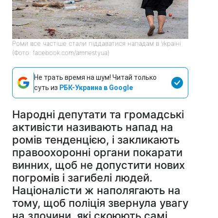
Роми все частіше стали піддаватися нападам в Україні
(Фото: facebook.com/amnestyua)
Не трать время на шум! Читай только
суть из
РБК-Украина в Google
Народні депутати та громадські
активісти називають напад на
ромів тенденцією, і закликають
правоохоронні органи покарати
винних, щоб не допустити нових
погромів і загибелі людей.
Націоналісти ж наполягають на
тому, щоб поліція звернула увагу
на злочини, які скоюють самі