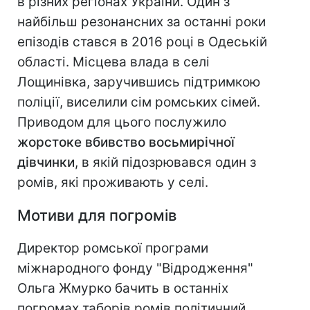
в різних регіонах України. Один з
найбільш резонансних за останні роки
епізодів стався в 2016 році в Одеській
області. Місцева влада в селі
Лощинівка, заручившись підтримкою
поліції, виселили сім ромських сімей.
Приводом для цього послужило
жорстоке вбивство восьмирічної
дівчинки
, в якій підозрювався один з
ромів, які проживають у селі.
Мотиви для погромів
Директор ромської програми
міжнародного фонду "Відродження"
Ольга Жмурко бачить в останніх
погромах таборів ромів політичний