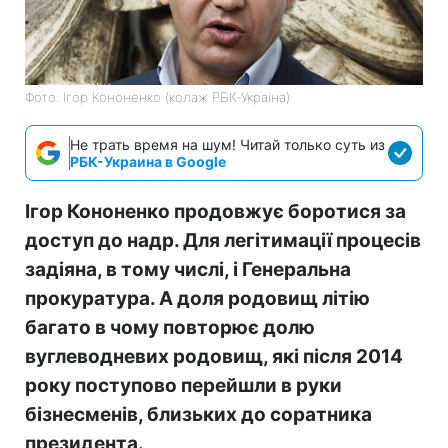
Фото: Ігор Кононенко (колаж РБК-Україна)
Не трать время на шум! Читай только суть из
РБК-Украина в Google
Ігор Кононенко продовжує боротися за
доступ до надр. Для легітимації процесів
задіяна, в тому числі, і Генеральна
прокуратура. А доля родовищ літію
багато в чому повторює долю
вуглеводневих родовищ, які після 2014
року поступово перейшли в руки
бізнесменів, близьких до соратника
президента.