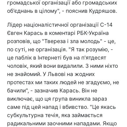
громадської організації або громадських
об'єднань в цілому", - пояснив Кудряшов.
Лідер націоналістичної організації С-14
Євген Карась в коментарі РБК-Україна
розповів, що "Твереза ​​і зла молодь" - це,
по суті, не організація. "Я так розумію, -
це паблік в Інтернеті був на п'ятдесят
чоловік, який вони видалили. З ними ніхто
не знайомий. У Львові на жодних
протестах ми таких людей не згадуємо, не
бачили", - зазначив Карась. Він не
виключає, що ця група виникла зараз
саме під цей напад і вбивство. "Це якась
субкультурна течія, яка займається
радикальними заочними нападами. Якщо