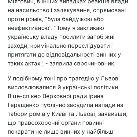
Міятович, в інших випадках реакція влади
на насильство і залякування, спрямовані
проти ромів, "була байдужою або
неефективною". "Тому я закликаю
українську владу посилити запобіжні
заходи, кримінально переслідувати і
притягати до відповідальності винних у
таких актах", - заявила єврочиновник.
У подібному тоні про трагедію у Львові
висловлювалися й українські політики.
Віце-спікер Верховної ради Ірина
Геращенко публічно засудила напади на
табори ромів у Києві та Львові, заявивши,
що правоохоронні органи повинні
покарати не лише винних у найбільш