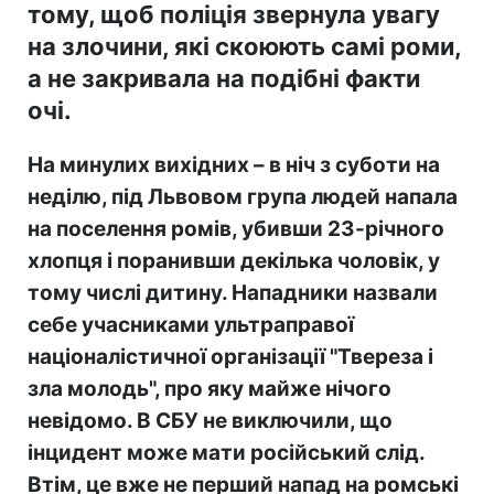
тому, щоб поліція звернула увагу
на злочини, які скоюють самі роми,
а не закривала на подібні факти
очі.
На минулих вихідних – в ніч з суботи на
неділю, під Львовом група людей напала
на поселення ромів, убивши 23-річного
хлопця і поранивши декілька чоловік, у
тому числі дитину. Нападники назвали
себе учасниками ультраправої
націоналістичної організації "Твереза і
зла молодь", про яку майже нічого
невідомо. В СБУ не виключили, що
інцидент може мати російський слід.
Втім, це вже не перший напад на ромські