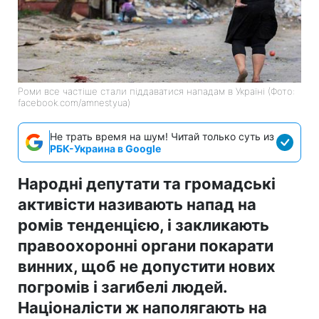
Роми все частіше стали піддаватися нападам в Україні (Фото:
facebook.com/amnestyua)
Не трать время на шум! Читай только суть из
РБК-Украина в Google
Народні депутати та громадські
активісти називають напад на
ромів тенденцією, і закликають
правоохоронні органи покарати
винних, щоб не допустити нових
погромів і загибелі людей.
Націоналісти ж наполягають на