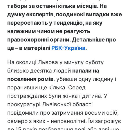
табори за останні кілька місяців. На
думку експертів, поодинокі випадки вже
переростають у тенденцію, на яку
належним чином не реагують
правоохоронні органи. Детальніше про
це – в матеріалі
РБК-Україна
.
На околиці Львова у минулу суботу
близько десятка людей
напали на
поселення ромів
, убивши одну людину і
поранивши ще кілька. Серед
постраждалих були жінка і дитина. У
прокуратурі Львівської області
повідомили про затримання восьми осіб,
семеро з яких - неповнолітні. Їм загрожує
до 15 років позбавлення волі або довічне