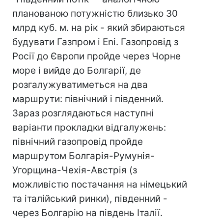
планованою потужністю близько 30
млрд куб. м. на рік - який збираються
будувати Газпром і Eni. Газопровід з
Росії до Європи пройде через Чорне
море і вийде до Болгарії, де
розгалужуватиметься на два
маршрути: північний і південний.
Зараз розглядаються наступні
варіанти прокладки відгалужень:
північний газопровід пройде
маршрутом Болгарія-Румунія-
Угорщина-Чехія-Австрія (з
можливістю постачання на німецький
та італійський ринки), південний -
через Болгарію на південь Італії.