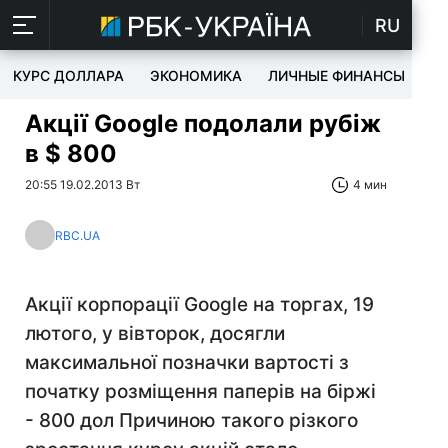
RU
КУРС ДОЛЛАРА
ЭКОНОМИКА
ЛИЧНЫЕ ФИНАНСЫ
T
Акції Google подолали рубіж
в $ 800
20:55 19.02.2013 Вт
4 мин
RBC.UA
Акції корпорації Google на торгах, 19
лютого, у вівторок, досягли
максимальної позначки вартості з
початку розміщення паперів на біржі
- 800 дол Причиною такого різкого