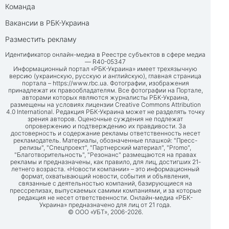
Команда
Вакансии в РБК-Украина
Разместить рекламу
Идентификатор онлайн-медиа в Реестре субъектов в сфере медиа
— R40-05347
Информационный портал «РБК-Украина» имеет трехязычную
версию (украинскую, русскую и английскую), главная страница
портала –
https://www.rbc.ua
. Фотографии, изображения
принадлежат их правообладателям. Все фотографии на Портале,
авторами которых являются журналисты РБК-Украина,
размещены на условиях лицензии Creative Commons Attribution
4.0 International. Редакция РБК-Украина может не разделять точку
зрения авторов. Оценочные суждения не подлежат
опровержению и подтверждению их правдивости. За
достоверность и содержание рекламы ответственность несет
рекламодатель. Материалы, обозначенные плашкой: "Пресс-
релизы", "Спецпроект", "Партнерский материал", "Promo",
"Благотворительность", "Резонанс" размещаются на правах
рекламы и предназначены, как правило, для лиц, достигших 21-
летнего возраста. «Новости компании» – это информационный
формат, охватывающий новости, события и объявления,
связанные с деятельностью компаний, базирующиеся на
прессрелизах, выпускаемых самими компаниями, и за которые
редакция не несет ответственности. Онлайн-медиа «РБК-
Украина» предназначено для лиц от 21 года.
© ООО «УБТ», 2006-2026.