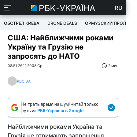
RU
ОБСТРЕЛ КИЕВА
DRONE DEALS
ОРМУЗСКИЙ ПРОЛИВ
США: Найближчими роками
Україну та Грузію не
запросять до НАТО
08:51 26.11.2008 Ср
2 мин
RBC.UA
Не трать время на шум! Читай только
суть из
РБК-Украина в Google
Найближчими роками Україна та
Грузія не отримають запрошення