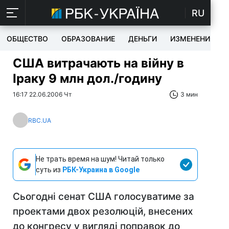
RU
ОБЩЕСТВО
ОБРАЗОВАНИЕ
ДЕНЬГИ
ИЗМЕНЕНИЯ
США витрачають на війну в
Іраку 9 млн дол./годину
16:17 22.06.2006 Чт
3 мин
RBC.UA
Не трать время на шум! Читай только
суть из
РБК-Украина в Google
Сьогодні сенат США голосуватиме за
проектами двох резолюцій, внесених
до конгресу у вигляді поправок до