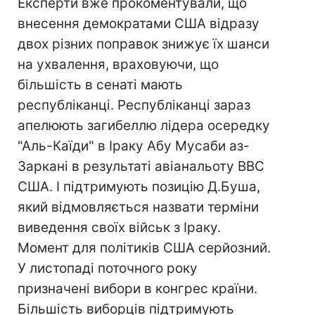
Експерти вже прокоментували, що
внесення демократами США відразу
двох різних поправок знижує їх шанси
на ухвалення, враховуючи, що
більшість в сенаті мають
республіканці. Республіканці зараз
апелюють загибеллю лідера осередку
"Аль-Каїди" в Іраку Абу Мусаби аз-
Заркані в результаті авіанальоту ВВС
США. І підтримують позицію Д.Буша,
який відмовляється назвати терміни
виведення своїх військ з Іраку.
Момент для політиків США серйозний.
У листопаді поточного року
призначені вибори в конгрес країни.
Більшість виборців підтримують