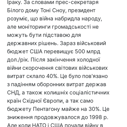
Іраку. За словами прес-секретаря
Білого дому Тоні Сноу, президент
розуміє, що війна набридла народу,
але моніторинги громадськості не
можуть бути підставою для
державних рішень. Зараз військовий
бюджет США перевищує 500 млрд
дол./рік. Після закінчення холодної
війни скорочення світових військових
витрат склало 40%. Це було пов'язано
з падінням оборонних витрат держав
СНД, а також колишніх соціалістичних
країн Східної Європи, а так само
бюджету Пентагону майже на 30%. Це
зниження продовжувалося до 1998 р.
Але коли НАТО і США почали війну в