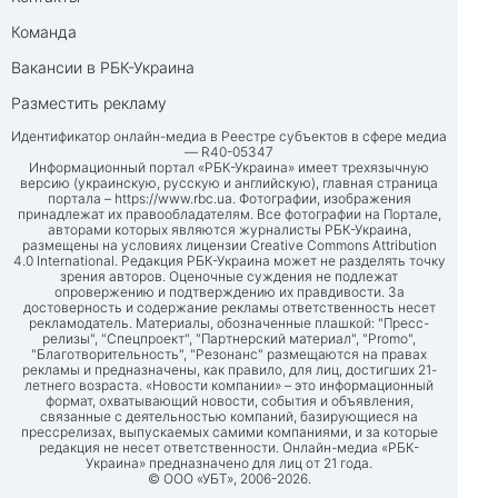
Команда
Вакансии в РБК-Украина
Разместить рекламу
Идентификатор онлайн-медиа в Реестре субъектов в сфере медиа
— R40-05347
Информационный портал «РБК-Украина» имеет трехязычную
версию (украинскую, русскую и английскую), главная страница
портала –
https://www.rbc.ua
. Фотографии, изображения
принадлежат их правообладателям. Все фотографии на Портале,
авторами которых являются журналисты РБК-Украина,
размещены на условиях лицензии Creative Commons Attribution
4.0 International. Редакция РБК-Украина может не разделять точку
зрения авторов. Оценочные суждения не подлежат
опровержению и подтверждению их правдивости. За
достоверность и содержание рекламы ответственность несет
рекламодатель. Материалы, обозначенные плашкой: "Пресс-
релизы", "Спецпроект", "Партнерский материал", "Promo",
"Благотворительность", "Резонанс" размещаются на правах
рекламы и предназначены, как правило, для лиц, достигших 21-
летнего возраста. «Новости компании» – это информационный
формат, охватывающий новости, события и объявления,
связанные с деятельностью компаний, базирующиеся на
прессрелизах, выпускаемых самими компаниями, и за которые
редакция не несет ответственности. Онлайн-медиа «РБК-
Украина» предназначено для лиц от 21 года.
© ООО «УБТ», 2006-2026.