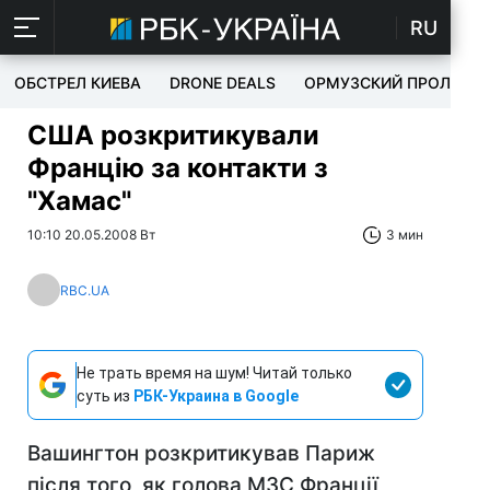
RU
ОБСТРЕЛ КИЕВА
DRONE DEALS
ОРМУЗСКИЙ ПРОЛИВ
США розкритикували
Францію за контакти з
"Хамас"
10:10 20.05.2008 Вт
3 мин
RBC.UA
Не трать время на шум! Читай только
суть из
РБК-Украина в Google
Вашингтон розкритикував Париж
після того, як голова МЗС Франції