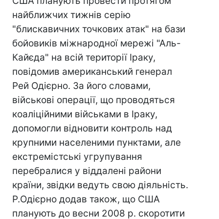
США планують провести протягом
найближчих тижнів серію
"блискавичних точкових атак" на бази
бойовиків міжнародної мережі "Аль-
Кайєда" на всій території Іраку,
повідомив американський генерал
Рей Одієрно. За його словами,
військові операції, що проводяться
коаліційними військами в Іраку,
допомогли відновити контроль над
крупними населеними пунктами, але
екстремістські угрупування
перебралися у віддалені райони
країни, звідки ведуть свою діяльність.
Р.Одієрно додав також, що США
планують до весни 2008 р. скоротити