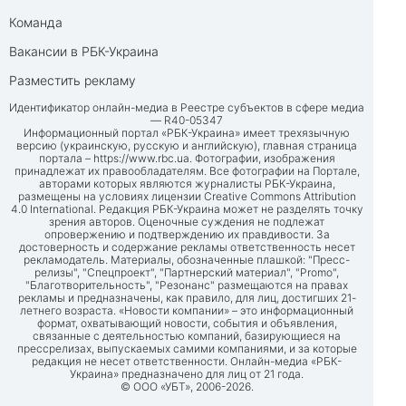
Команда
Вакансии в РБК-Украина
Разместить рекламу
Идентификатор онлайн-медиа в Реестре субъектов в сфере медиа
— R40-05347
Информационный портал «РБК-Украина» имеет трехязычную
версию (украинскую, русскую и английскую), главная страница
портала –
https://www.rbc.ua
. Фотографии, изображения
принадлежат их правообладателям. Все фотографии на Портале,
авторами которых являются журналисты РБК-Украина,
размещены на условиях лицензии Creative Commons Attribution
4.0 International. Редакция РБК-Украина может не разделять точку
зрения авторов. Оценочные суждения не подлежат
опровержению и подтверждению их правдивости. За
достоверность и содержание рекламы ответственность несет
рекламодатель. Материалы, обозначенные плашкой: "Пресс-
релизы", "Спецпроект", "Партнерский материал", "Promo",
"Благотворительность", "Резонанс" размещаются на правах
рекламы и предназначены, как правило, для лиц, достигших 21-
летнего возраста. «Новости компании» – это информационный
формат, охватывающий новости, события и объявления,
связанные с деятельностью компаний, базирующиеся на
прессрелизах, выпускаемых самими компаниями, и за которые
редакция не несет ответственности. Онлайн-медиа «РБК-
Украина» предназначено для лиц от 21 года.
© ООО «УБТ», 2006-2026.