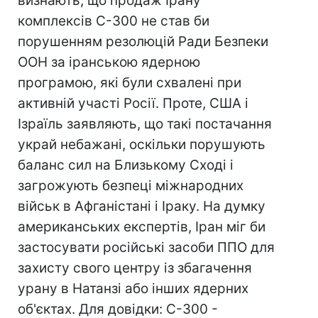
визнають, що продаж Ірану
комплексів С-300 не став би
порушенням резолюцій Ради Безпеки
ООН за іранською ядерною
програмою, які були схвалені при
активній участі Росії. Проте, США і
Ізраїль заявляють, що такі постачання
украй небажані, оскільки порушують
баланс сил на Близькому Сході і
загрожують безпеці міжнародних
військ в Афганістані і Іраку. На думку
американських експертів, Іран міг би
застосувати російські засоби ППО для
захисту свого центру із збагачення
урану в Натанзі або інших ядерних
об'єктах. Для довідки: С-300 -