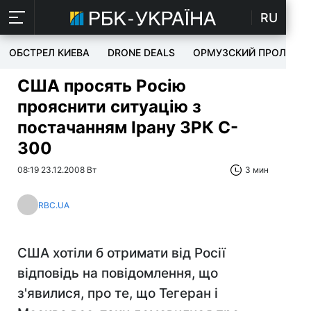
RU
ОБСТРЕЛ КИЕВА
DRONE DEALS
ОРМУЗСКИЙ ПРОЛИВ
США просять Росію
прояснити ситуацію з
постачанням Ірану ЗРК C-
300
08:19 23.12.2008 Вт
3 мин
RBC.UA
США хотіли б отримати від Росії
відповідь на повідомлення, що
з'явилися, про те, що Тегеран і