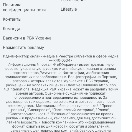
Политика
Lifestyle
конфиденциальности
Контакты
Команда
Вакансии в РБК-Украина
Разместить рекламу
Идентификатор онлайн-медиа в Реестре субъектов в сфере медиа
— R40-05347
Информационный портал «РБК-Украина» имеет трехязычную
версию (украинскую, русскую и английскую), главная страница
портала –
https://www.rbc.ua
. Фотографии, изображения
принадлежат их правообладателям. Все фотографии на Портале,
авторами которых являются журналисты РБК-Украина,
размещены на условиях лицензии Creative Commons Attribution
4.0 International. Редакция РБК-Украина может не разделять точку
зрения авторов. Оценочные суждения не подлежат
опровержению и подтверждению их правдивости. За
достоверность и содержание рекламы ответственность несет
рекламодатель. Материалы, обозначенные плашкой: "Пресс-
релизы", "Спецпроект", "Партнерский материал", "Promo",
"Благотворительность", "Резонанс" размещаются на правах
рекламы и предназначены, как правило, для лиц, достигших 21-
летнего возраста. «Новости компании» – это информационный
формат, охватывающий новости, события и объявления,
связанные с деятельностью компаний, базирующиеся на