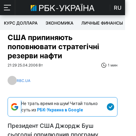
RU
КУРС ДОЛЛАРА
ЭКОНОМИКА
ЛИЧНЫЕ ФИНАНСЫ
T
США припиняють
поповнювати стратегічні
резерви нафти
21:29 25.04.2006 Вт
1 мин
RBC.UA
Не трать время на шум! Читай только
суть из
РБК-Украина в Google
Президент США Джордж Буш
сьогодні оприлюднив програму