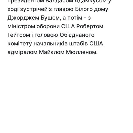
президентом Валдасом Адамкусом у
ході зустрічей з главою Білого дому
Джорджем Бушем, а потім - з
міністром оборони США Робертом
Гейтсом і головою Об'єднаного
комітету начальників штабів США
адміралом Майклом Мюлленом.