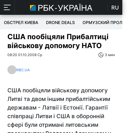
RU
ОБСТРЕЛ КИЕВА
DRONE DEALS
ОРМУЗСКИЙ ПРОЛИВ
США пообіцяли Прибалтиці
військову допомогу НАТО
08:20 01.10.2008 Ср
3 мин
RBC.UA
США пообіцяли військову допомогу
Литві та двом іншим прибалтійським
державам - Латвії і Естонії. Гарантії
співпраці Литви і США в оборонній
сфері були отримані литовським