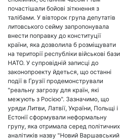
почастішали бойові зіткнення з
талібами. У вівторок група депутатів
литовського сейму запропонувала
внести поправку до конституції
країни, яка дозволила б розміщувати
на території республіки військові бази
НАТО. У супровідній записці до
законопроекту йдеться, що останні
події в Грузії продемонстрували
"реальну загрозу для країн, які
межують з Росією". Зазначимо, що
уряди Литви, Латвії, України, Польщі і
Естонії сформували неформальну
групу, яка отримала серед політичних
аналітиків назву "Новий Варшавський