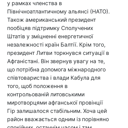
у рамках членства в
Північноатлантичному альянсі (НАТО).
Також американський президент
пообіцяв підтримку Сполучених
Штатів у зміцненні енергетичної
незалежності країн Балтії. Крім того,
президент Литви торкнувся ситуації в
Афганістані. Він звернув увагу на те,
що потрібна допомога міжнародного
співтовариства і влади Кабула для
того, щоб положення в
контрольованій литовськими
миротворцями афганської провінції
Гір залишалося стабільним. Хоча цей
район вважається одним із порівняно
спокійних, останнім часом і там