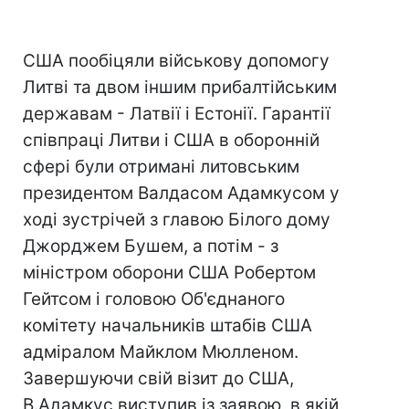
США пообіцяли військову допомогу
Литві та двом іншим прибалтійським
державам - Латвії і Естонії. Гарантії
співпраці Литви і США в оборонній
сфері були отримані литовським
президентом Валдасом Адамкусом у
ході зустрічей з главою Білого дому
Джорджем Бушем, а потім - з
міністром оборони США Робертом
Гейтсом і головою Об'єднаного
комітету начальників штабів США
адміралом Майклом Мюлленом.
Завершуючи свій візит до США,
В.Адамкус виступив із заявою, в якій