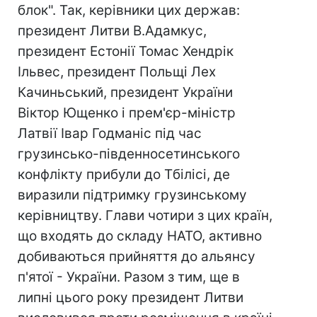
блок". Так, керівники цих держав:
президент Литви В.Адамкус,
президент Естонії Томас Хендрік
Ільвес, президент Польщі Лех
Качиньський, президент України
Віктор Ющенко і прем'єр-міністр
Латвії Івар Годманіс під час
грузинсько-південносетинського
конфлікту прибули до Тбілісі, де
виразили підтримку грузинському
керівництву. Глави чотири з цих країн,
що входять до складу НАТО, активно
добиваються прийняття до альянсу
п'ятої - України. Разом з тим, ще в
липні цього року президент Литви