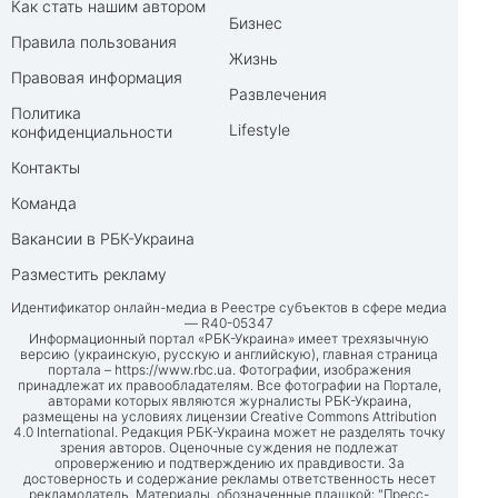
Как стать нашим автором
Бизнес
Правила пользования
Жизнь
Правовая информация
Развлечения
Политика
Lifestyle
конфиденциальности
Контакты
Команда
Вакансии в РБК-Украина
Разместить рекламу
Идентификатор онлайн-медиа в Реестре субъектов в сфере медиа
— R40-05347
Информационный портал «РБК-Украина» имеет трехязычную
версию (украинскую, русскую и английскую), главная страница
портала –
https://www.rbc.ua
. Фотографии, изображения
принадлежат их правообладателям. Все фотографии на Портале,
авторами которых являются журналисты РБК-Украина,
размещены на условиях лицензии Creative Commons Attribution
4.0 International. Редакция РБК-Украина может не разделять точку
зрения авторов. Оценочные суждения не подлежат
опровержению и подтверждению их правдивости. За
достоверность и содержание рекламы ответственность несет
рекламодатель. Материалы, обозначенные плашкой: "Пресс-