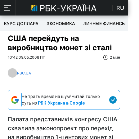
RU
КУРС ДОЛЛАРА
ЭКОНОМИКА
ЛИЧНЫЕ ФИНАНСЫ
T
США перейдуть на
виробництво монет зі сталі
10:42 09.05.2008 Пт
2 мин
RBC.UA
Не трать время на шум! Читай только
суть из
РБК-Украина в Google
Палата представників конгресу США
схвалила законопроект про перехід
на виробництво 1-центових монет зі