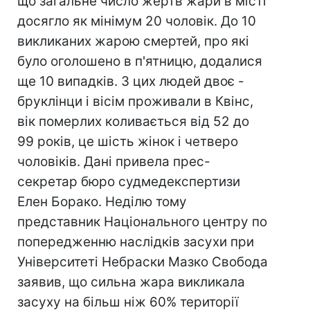
що загальне число жертв жари в місті
досягло як мінімум 20 чоловік. До 10
викликаних жарою смертей, про які
було оголошено в п'ятницю, додалися
ще 10 випадків. З цих людей двоє -
бруклінци і вісім проживали в Квінс,
вік померлих коливається від 52 до
99 років, це шість жінок і четверо
чоловіків. Дані привела прес-
секретар бюро судмедекспертизи
Елен Борако. Неділю тому
представник Національного центру по
попередженню наслідків засухи при
Університеті Небраски Мазко Свобода
заявив, що сильна жара викликала
засуху на більш ніж 60% території