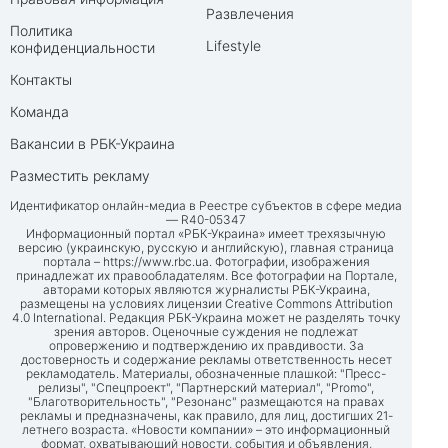
Развлечения
Политика
Lifestyle
конфиденциальности
Контакты
Команда
Вакансии в РБК-Украина
Разместить рекламу
Идентификатор онлайн-медиа в Реестре субъектов в сфере медиа
— R40-05347
Информационный портал «РБК-Украина» имеет трехязычную
версию (украинскую, русскую и английскую), главная страница
портала –
https://www.rbc.ua
. Фотографии, изображения
принадлежат их правообладателям. Все фотографии на Портале,
авторами которых являются журналисты РБК-Украина,
размещены на условиях лицензии Creative Commons Attribution
4.0 International. Редакция РБК-Украина может не разделять точку
зрения авторов. Оценочные суждения не подлежат
опровержению и подтверждению их правдивости. За
достоверность и содержание рекламы ответственность несет
рекламодатель. Материалы, обозначенные плашкой: "Пресс-
релизы", "Спецпроект", "Партнерский материал", "Promo",
"Благотворительность", "Резонанс" размещаются на правах
рекламы и предназначены, как правило, для лиц, достигших 21-
летнего возраста. «Новости компании» – это информационный
формат, охватывающий новости, события и объявления,