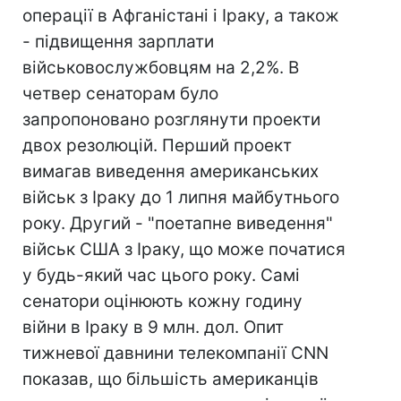
операції в Афганістані і Іраку, а також
- підвищення зарплати
військовослужбовцям на 2,2%. В
четвер сенаторам було
запропоновано розглянути проекти
двох резолюцій. Перший проект
вимагав виведення американських
військ з Іраку до 1 липня майбутнього
року. Другий - "поетапне виведення"
військ США з Іраку, що може початися
у будь-який час цього року. Самі
сенатори оцінюють кожну годину
війни в Іраку в 9 млн. дол. Опит
тижневої давнини телекомпанії CNN
показав, що більшість американців