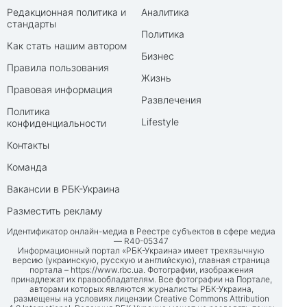
Редакционная политика и
Аналитика
стандарты
Политика
Как стать нашим автором
Бизнес
Правила пользования
Жизнь
Правовая информация
Развлечения
Политика
Lifestyle
конфиденциальности
Контакты
Команда
Вакансии в РБК-Украина
Разместить рекламу
Идентификатор онлайн-медиа в Реестре субъектов в сфере медиа
— R40-05347
Информационный портал «РБК-Украина» имеет трехязычную
версию (украинскую, русскую и английскую), главная страница
портала –
https://www.rbc.ua
. Фотографии, изображения
принадлежат их правообладателям. Все фотографии на Портале,
авторами которых являются журналисты РБК-Украина,
размещены на условиях лицензии Creative Commons Attribution