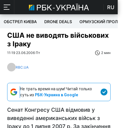
RU
ОБСТРЕЛ КИЕВА
DRONE DEALS
ОРМУЗСКИЙ ПРОЛИВ
США не виводять військових
з Іраку
11:19 23.06.2006 Пт
2 мин
RBC.UA
Не трать время на шум! Читай только
суть из
РБК-Украина в Google
Сенат Конгресу США відмовив у
виведенні американських військ з
Іраку до 1 липня 2007 р. За закінчення