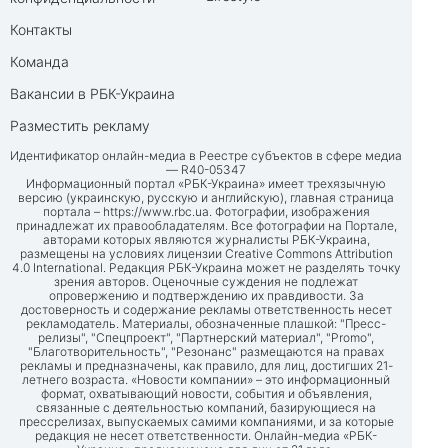
Контакты
Команда
Вакансии в РБК-Украина
Разместить рекламу
Идентификатор онлайн-медиа в Реестре субъектов в сфере медиа
— R40-05347
Информационный портал «РБК-Украина» имеет трехязычную
версию (украинскую, русскую и английскую), главная страница
портала –
https://www.rbc.ua
. Фотографии, изображения
принадлежат их правообладателям. Все фотографии на Портале,
авторами которых являются журналисты РБК-Украина,
размещены на условиях лицензии Creative Commons Attribution
4.0 International. Редакция РБК-Украина может не разделять точку
зрения авторов. Оценочные суждения не подлежат
опровержению и подтверждению их правдивости. За
достоверность и содержание рекламы ответственность несет
рекламодатель. Материалы, обозначенные плашкой: "Пресс-
релизы", "Спецпроект", "Партнерский материал", "Promo",
"Благотворительность", "Резонанс" размещаются на правах
рекламы и предназначены, как правило, для лиц, достигших 21-
летнего возраста. «Новости компании» – это информационный
формат, охватывающий новости, события и объявления,
связанные с деятельностью компаний, базирующиеся на
прессрелизах, выпускаемых самими компаниями, и за которые
редакция не несет ответственности. Онлайн-медиа «РБК-