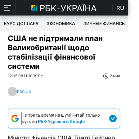
RU
КУРС ДОЛЛАРА
ЭКОНОМИКА
ЛИЧНЫЕ ФИНАНСЫ
T
США не підтримали план
Великобританії щодо
стабілізації фінансової
системи
12:05 08.11.2009 Вс
2 мин
RBC.UA
Не трать время на шум! Читай только
суть из
РБК-Украина в Google
Міністр фінансів США Тімоті Гейтнер