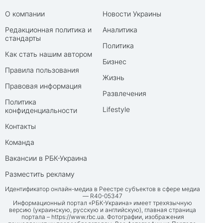
О компании
Новости Украины
Редакционная политика и
Аналитика
стандарты
Политика
Как стать нашим автором
Бизнес
Правила пользования
Жизнь
Правовая информация
Развлечения
Политика
Lifestyle
конфиденциальности
Контакты
Команда
Вакансии в РБК-Украина
Разместить рекламу
Идентификатор онлайн-медиа в Реестре субъектов в сфере медиа
— R40-05347
Информационный портал «РБК-Украина» имеет трехязычную
версию (украинскую, русскую и английскую), главная страница
портала –
https://www.rbc.ua
. Фотографии, изображения