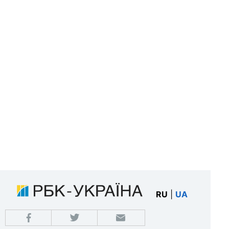
RU
|
UA