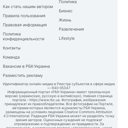
Политика
Как стать нашим автором
Бизнес
Правила пользования
Жизнь
Правовая информация
Развлечения
Политика
Lifestyle
конфиденциальности
Контакты
Команда
Вакансии в РБК-Украина
Разместить рекламу
Идентификатор онлайн-медиа в Реестре субъектов в сфере медиа
— R40-05347
Информационный портал «РБК-Украина» имеет трехязычную
версию (украинскую, русскую и английскую), главная страница
портала –
https://www.rbc.ua
. Фотографии, изображения
принадлежат их правообладателям. Все фотографии на Портале,
авторами которых являются журналисты РБК-Украина,
размещены на условиях лицензии Creative Commons Attribution
4.0 International. Редакция РБК-Украина может не разделять точку
зрения авторов. Оценочные суждения не подлежат
опровержению и подтверждению их правдивости. За
достоверность и содержание рекламы ответственность несет