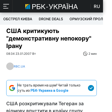
RU
ОБСТРЕЛ КИЕВА
DRONE DEALS
ОРМУЗСКИЙ ПРОЛИВ
США критикують
"демонстративну непокору"
Ірану
08:34 23.01.2007 Вт
2 мин
RBC.UA
Не трать время на шум! Читай только
суть из
РБК-Украина в Google
США розкритикували Тегеран за
відмову впустити в країну групу