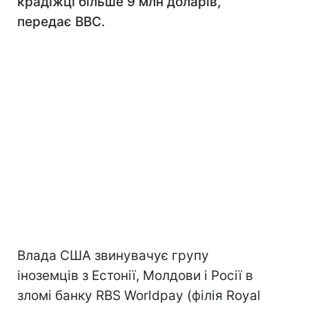
крадіжці більше 9 млн доларів,
передає ВВС.
Влада США звинувачує групу
іноземців з Естонії, Молдови і Росії в
зломі банку RBS Worldpay (філія Royal