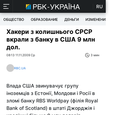
RU
ОБЩЕСТВО
ОБРАЗОВАНИЕ
ДЕНЬГИ
ИЗМЕНЕНИЯ
Хакери з колишнього СРСР
вкрали з банку в США 9 млн
дол.
08:13 11.11.2009 Ср
3 мин
RBC.UA
Влада США звинувачує групу
іноземців з Естонії, Молдови і Росії в
зломі банку RBS Worldpay (філія Royal
Bank of Scotland) в штаті Джорджія і