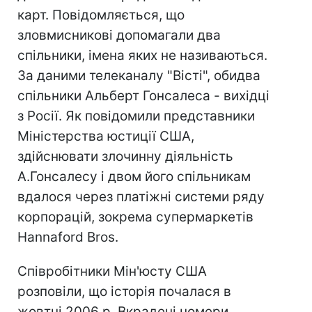
карт. Повідомляється, що
зловмисникові допомагали два
спільники, імена яких не називаються.
За даними телеканалу "Вісті", обидва
спільники Альберт Гонсалеса - вихідці
з Росії. Як повідомили представники
Міністерства юстиції США,
здійснювати злочинну діяльність
А.Гонсалесу і двом його спільникам
вдалося через платіжні системи ряду
корпорацій, зокрема супермаркетів
Hannaford Bros.
Співробітники Мін'юсту США
розповіли, що історія почалася в
жовтні 2006 р. Вкрадені номери