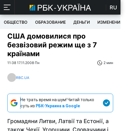
RU
ОБЩЕСТВО
ОБРАЗОВАНИЕ
ДЕНЬГИ
ИЗМЕНЕНИЯ
США домовилися про
безвізовий режим ще з 7
країнами
11:38 17.11.2008 Пн
2 мин
RBC.UA
Не трать время на шум! Читай только
суть из
РБК-Украина в Google
Громадяни Литви, Латвії та Естонії, а
також Чехії, Угорщини, Словаччини і