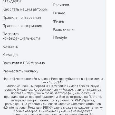
стандарты
Политика
Как стать нашим автором
Бизнес
Правила пользования
Жизнь
Правовая информация
Развлечения
Политика
Lifestyle
конфиденциальности
Контакты
Команда
Вакансии в РБК-Украина
Разместить рекламу
Идентификатор онлайн-медиа в Реестре субъектов в сфере медиа
— R40-05347
Информационный портал «РБК-Украина» имеет трехязычную
версию (украинскую, русскую и английскую), главная страница
портала –
https://www.rbc.ua
. Фотографии, изображения
принадлежат их правообладателям. Все фотографии на Портале,
авторами которых являются журналисты РБК-Украина,
размещены на условиях лицензии Creative Commons Attribution
4.0 International. Редакция РБК-Украина может не разделять точку
зрения авторов. Оценочные суждения не подлежат
опровержению и подтверждению их правдивости. За