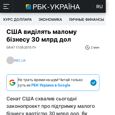
RU
КУРС ДОЛЛАРА
ЭКОНОМИКА
ЛИЧНЫЕ ФИНАНСЫ
T
США виділять малому
бізнесу 30 млрд дол
08:47 17.09.2010 Пт
2 мин
RBC.UA
Не трать время на шум! Читай только
суть из
РБК-Украина в Google
Сенат США схвалив сьогодні
законопроект про підтримку малого
бізнесу вартістю 30 млрд дол. Як