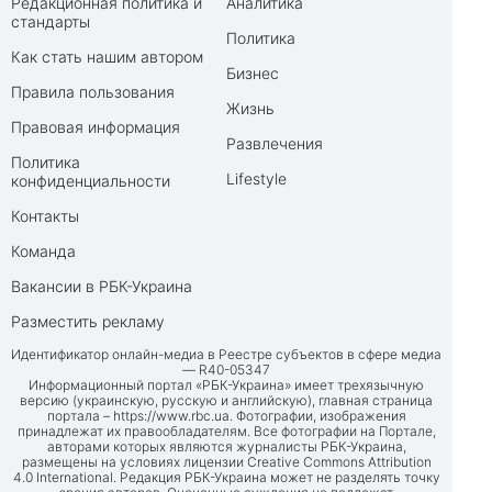
Редакционная политика и
Аналитика
стандарты
Политика
Как стать нашим автором
Бизнес
Правила пользования
Жизнь
Правовая информация
Развлечения
Политика
Lifestyle
конфиденциальности
Контакты
Команда
Вакансии в РБК-Украина
Разместить рекламу
Идентификатор онлайн-медиа в Реестре субъектов в сфере медиа
— R40-05347
Информационный портал «РБК-Украина» имеет трехязычную
версию (украинскую, русскую и английскую), главная страница
портала –
https://www.rbc.ua
. Фотографии, изображения
принадлежат их правообладателям. Все фотографии на Портале,
авторами которых являются журналисты РБК-Украина,
размещены на условиях лицензии Creative Commons Attribution
4.0 International. Редакция РБК-Украина может не разделять точку