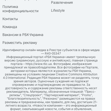
Развлечения
Политика
Lifestyle
конфиденциальности
Контакты
Команда
Вакансии в РБК-Украина
Разместить рекламу
Идентификатор онлайн-медиа в Реестре субъектов в сфере медиа
— R40-05347
Информационный портал «РБК-Украина» имеет трехязычную
версию (украинскую, русскую и английскую), главная страница
портала –
https://www.rbc.ua
. Фотографии, изображения
принадлежат их правообладателям. Все фотографии на Портале,
авторами которых являются журналисты РБК-Украина,
размещены на условиях лицензии Creative Commons Attribution
4.0 International. Редакция РБК-Украина может не разделять точку
зрения авторов. Оценочные суждения не подлежат
опровержению и подтверждению их правдивости. За
достоверность и содержание рекламы ответственность несет
рекламодатель. Материалы, обозначенные плашкой: "Пресс-
релизы", "Спецпроект", "Партнерский материал", "Promo",
"Благотворительность", "Резонанс" размещаются на правах
рекламы и предназначены, как правило, для лиц, достигших 21-
летнего возраста. «Новости компании» – это информационный
формат, охватывающий новости, события и объявления,