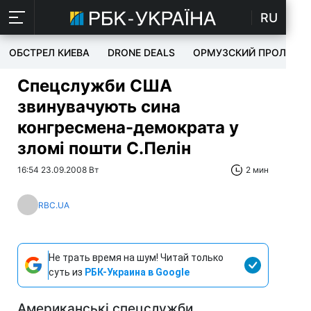
RU
ОБСТРЕЛ КИЕВА
DRONE DEALS
ОРМУЗСКИЙ ПРОЛИВ
Спецслужби США
звинувачують сина
конгресмена-демократа у
зломі пошти С.Пелін
16:54 23.09.2008 Вт
2 мин
RBC.UA
Не трать время на шум! Читай только
суть из
РБК-Украина в Google
Американські спецслужби