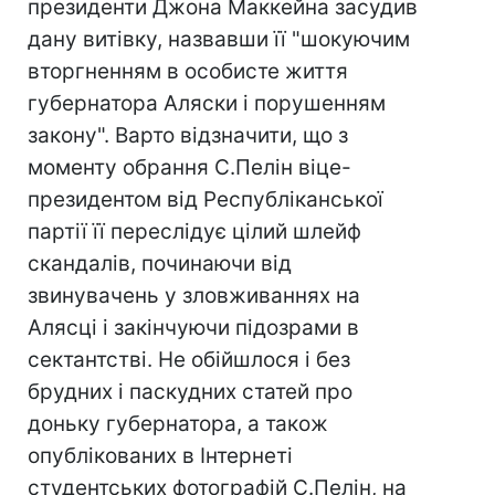
президенти Джона Маккейна засудив
дану витівку, назвавши її "шокуючим
вторгненням в особисте життя
губернатора Аляски і порушенням
закону". Варто відзначити, що з
моменту обрання С.Пелін віце-
президентом від Республіканської
партії її переслідує цілий шлейф
скандалів, починаючи від
звинувачень у зловживаннях на
Алясці і закінчуючи підозрами в
сектантстві. Не обійшлося і без
брудних і паскудних статей про
доньку губернатора, а також
опублікованих в Інтернеті
студентських фотографій С.Пелін, на