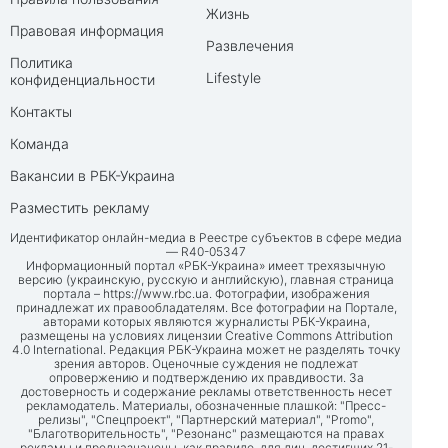
Жизнь
Правовая информация
Развлечения
Политика
Lifestyle
конфиденциальности
Контакты
Команда
Вакансии в РБК-Украина
Разместить рекламу
Идентификатор онлайн-медиа в Реестре субъектов в сфере медиа
— R40-05347
Информационный портал «РБК-Украина» имеет трехязычную
версию (украинскую, русскую и английскую), главная страница
портала –
https://www.rbc.ua
. Фотографии, изображения
принадлежат их правообладателям. Все фотографии на Портале,
авторами которых являются журналисты РБК-Украина,
размещены на условиях лицензии Creative Commons Attribution
4.0 International. Редакция РБК-Украина может не разделять точку
зрения авторов. Оценочные суждения не подлежат
опровержению и подтверждению их правдивости. За
достоверность и содержание рекламы ответственность несет
рекламодатель. Материалы, обозначенные плашкой: "Пресс-
релизы", "Спецпроект", "Партнерский материал", "Promo",
"Благотворительность", "Резонанс" размещаются на правах
рекламы и предназначены, как правило, для лиц, достигших 21-