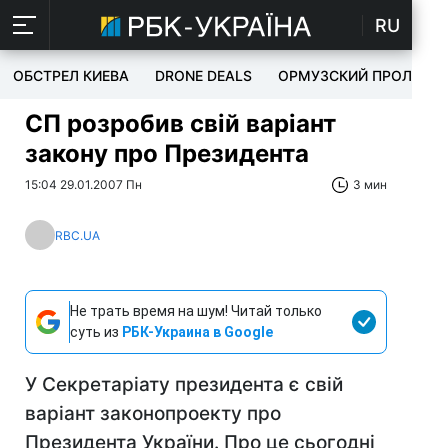
RU
ОБСТРЕЛ КИЕВА
DRONE DEALS
ОРМУЗСКИЙ ПРОЛИВ
СП розробив свій варіант
закону про Президента
15:04 29.01.2007 Пн
3 мин
RBC.UA
Не трать время на шум! Читай только
суть из
РБК-Украина в Google
У Секретаріату президента є свій
варіант законопроекту про
Президента України. Про це сьогодні