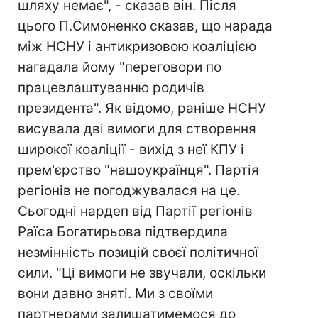
шляху немає", - сказав він. Після
цього П.Симоненко сказав, що нарада
між НСНУ і антикризовою коаліцією
нагадала йому "переговори по
працевлаштуванню родичів
президента". Як відомо, раніше НСНУ
висувала дві вимоги для створення
широкої коаліції - вихід з неї КПУ і
прем'єрство "нашоукраїнця". Партія
регіонів не погоджувалася на це.
Сьогодні нардеп від Партії регіонів
Раїса Богатирьова підтвердила
незмінність позицій своєї політичної
сили. "Ці вимоги не звучали, оскільки
вони давно зняті. Ми з своїми
партнерами залишатимемося до