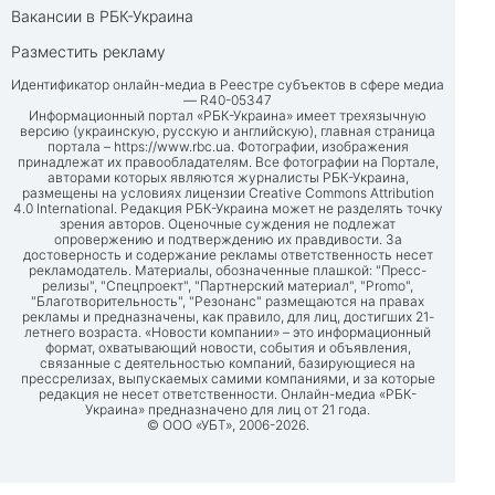
Вакансии в РБК-Украина
Разместить рекламу
Идентификатор онлайн-медиа в Реестре субъектов в сфере медиа
— R40-05347
Информационный портал «РБК-Украина» имеет трехязычную
версию (украинскую, русскую и английскую), главная страница
портала –
https://www.rbc.ua
. Фотографии, изображения
принадлежат их правообладателям. Все фотографии на Портале,
авторами которых являются журналисты РБК-Украина,
размещены на условиях лицензии Creative Commons Attribution
4.0 International. Редакция РБК-Украина может не разделять точку
зрения авторов. Оценочные суждения не подлежат
опровержению и подтверждению их правдивости. За
достоверность и содержание рекламы ответственность несет
рекламодатель. Материалы, обозначенные плашкой: "Пресс-
релизы", "Спецпроект", "Партнерский материал", "Promo",
"Благотворительность", "Резонанс" размещаются на правах
рекламы и предназначены, как правило, для лиц, достигших 21-
летнего возраста. «Новости компании» – это информационный
формат, охватывающий новости, события и объявления,
связанные с деятельностью компаний, базирующиеся на
прессрелизах, выпускаемых самими компаниями, и за которые
редакция не несет ответственности. Онлайн-медиа «РБК-
Украина» предназначено для лиц от 21 года.
© ООО «УБТ», 2006-2026.