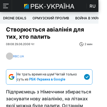
RU
DRONE DEALS
ОРМУЗСКИЙ ПРОЛИВ
ВОЙНА В УКРАИНЕ
Створюється авіалінія для
тих, хто палить
08:08 29.06.2006 Чт
2 мин
RBC.UA
Не трать время на шум! Читай только
суть из
РБК-Украина в Google
Підприємець з Німеччини збирається
заснувати нову авіалінію, на літаках
якої можна буде палити. Останнім