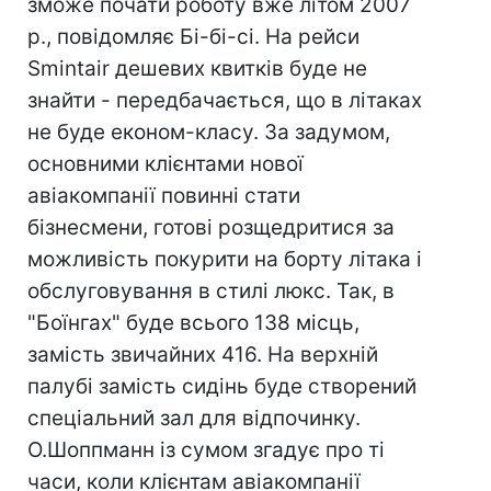
зможе почати роботу вже літом 2007
р., повідомляє Бі-бі-сі. На рейси
Smintair дешевих квитків буде не
знайти - передбачається, що в літаках
не буде економ-класу. За задумом,
основними клієнтами нової
авіакомпанії повинні стати
бізнесмени, готові розщедритися за
можливість покурити на борту літака і
обслуговування в стилі люкс. Так, в
"Боїнгах" буде всього 138 місць,
замість звичайних 416. На верхній
палубі замість сидінь буде створений
спеціальний зал для відпочинку.
О.Шоппманн із сумом згадує про ті
часи, коли клієнтам авіакомпанії