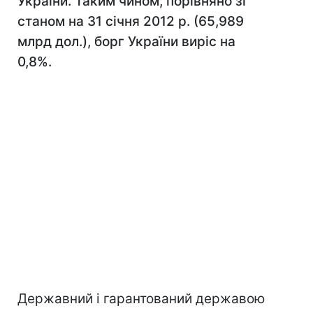
України. Таким чином, порівняно зі
станом на 31 січня 2012 р. (65,989
млрд дол.), борг України виріс на
0,8%.
Державний і гарантований державою