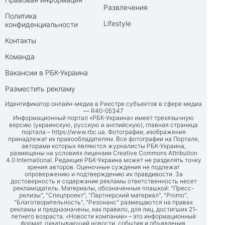
Развлечения
Политика
Lifestyle
конфиденциальности
Контакты
Команда
Вакансии в РБК-Украина
Разместить рекламу
Идентификатор онлайн-медиа в Реестре субъектов в сфере медиа
— R40-05347
Информационный портал «РБК-Украина» имеет трехязычную
версию (украинскую, русскую и английскую), главная страница
портала –
https://www.rbc.ua
. Фотографии, изображения
принадлежат их правообладателям. Все фотографии на Портале,
авторами которых являются журналисты РБК-Украина,
размещены на условиях лицензии Creative Commons Attribution
4.0 International. Редакция РБК-Украина может не разделять точку
зрения авторов. Оценочные суждения не подлежат
опровержению и подтверждению их правдивости. За
достоверность и содержание рекламы ответственность несет
рекламодатель. Материалы, обозначенные плашкой: "Пресс-
релизы", "Спецпроект", "Партнерский материал", "Promo",
"Благотворительность", "Резонанс" размещаются на правах
рекламы и предназначены, как правило, для лиц, достигших 21-
летнего возраста. «Новости компании» – это информационный
формат, охватывающий новости, события и объявления,