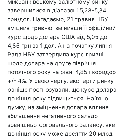
міжбанківському валютному ринку
завершилися в діапазоні 5,28-5,34
грн/дол. Нагадаємо, 21 травня НБУ
зміцнив гривню, змінивши її офіційний
курс щодо долара США від 5,05 до
4,85 грн за 1 дол. А на початку липня
Рада НБУ затвердила курс гривні
щодо долара на друге півріччя
поточного року на рівні 4,85 і коридор
+/- 4%. У свою чергу, експерти ринку
раніше прогнозували, що курс долара
до кінця року підвищиться. На їхню
думку, на зміцнення долара вплине
збільшення негативного сальдо
зовнішньоторговельного балансу, яке
до кінця року може досягти 20 млрд