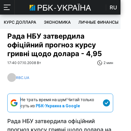
RU
КУРС ДОЛЛАРА
ЭКОНОМИКА
ЛИЧНЫЕ ФИНАНСЫ
T
Рада НБУ затвердила
офіційний прогноз курсу
гривні щодо долара - 4,95
17:40 07.10.2008 Вт
2 мин
RBC.UA
Не трать время на шум! Читай только
суть из
РБК-Украина в Google
Рада НБУ затвердила офіційний
прогноз курсу гривні щодо долара на