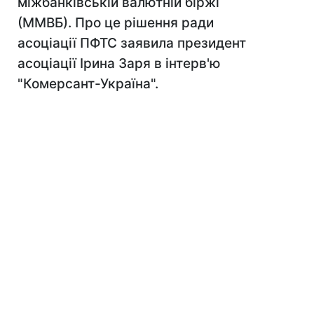
міжбанківській валютній біржі
(ММВБ). Про це рішення ради
асоціації ПФТС заявила президент
асоціації Ірина Заря в інтерв'ю
"Комерсант-Україна".