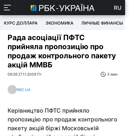
RU
КУРС ДОЛЛАРА
ЭКОНОМИКА
ЛИЧНЫЕ ФИНАНСЫ
T
Рада асоціації ПФТС
прийняла пропозицію про
продаж контрольного пакету
акцій ММВБ
09:26 27.11.2009 Пт
3 мин
RBC.UA
Керівництво ПФТС прийняло
пропозицію про продаж контрольного
пакету акцій біржі Московській