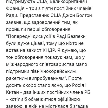
підтримують США, Великобританія і
Франція - три з п'яти постійних членів
Ради. Представник США Джон Болтон
заявив, що задоволений тим, як
пройшли перші обговорення.
"Попередні дискусії в Раді Безпеки
були дуже цікаві, тому що ніхто не
встав на захист КНДР. Я думаю, що
тон обговорення показує нам, що у
міжнародного співтовариства мало
підтримки північнокорейським
ракетним випробуванням". Проте
досить скоро стало ясно, що Росія і
Китай - два інших постійних члена РБ
- хотіли б обмежитися офіційною
заявою, в якій не містилася б згадка