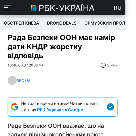
RU
ОБСТРЕЛ КИЕВА
DRONE DEALS
ОРМУЗСКИЙ ПРОЛИВ
Рада Безпеки ООН має намір
дати КНДР жорстку
відповідь
10:48 06.07.2006 Чт
3 мин
RBC.UA
Не трать время на шум! Читай только
суть из
РБК-Украина в Google
Рада Безпеки ООН вважає, що на
запуск північнокорейських ракет