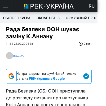
RU
ОБСТРЕЛ КИЕВА
DRONE DEALS
ОРМУЗСКИЙ ПРОЛИВ
Рада безпеки ООН шукає
заміну К.Аннану
11:34 25.07.2006 Вт
2 мин
RBC.UA
Не трать время на шум! Читай только
суть из
РБК-Украина в Google
Рада Безпеки (СБ) ООН приступила
до розгляду питання про наступника
Кофі Аннана на посту генерального