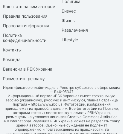
Политика
Как стать нашим автором
Бизнес
Правила пользования
Жизнь
Правовая информация
Развлечения
Политика
Lifestyle
конфиденциальности
Контакты
Команда
Вакансии в РБК-Украина
Разместить рекламу
Идентификатор онлайн-медиа в Реестре субъектов в сфере медиа
— R40-05347
Информационный портал «РБК-Украина» имеет трехязычную
версию (украинскую, русскую и английскую), главная страница
портала –
https://www.rbc.ua
. Фотографии, изображения
принадлежат их правообладателям. Все фотографии на Портале,
авторами которых являются журналисты РБК-Украина,
размещены на условиях лицензии Creative Commons Attribution
4.0 International. Редакция РБК-Украина может не разделять точку
зрения авторов. Оценочные суждения не подлежат
опровержению и подтверждению их правдивости. За
достоверность и содержание рекламы ответственность несет