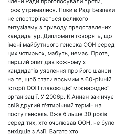
члени Ради проголосували проти,
троє утрималися. Поки в Раді Безпеки
не спостерігається великого
ентузіазму з приводу представлених
кандидатур. Дипломати говорять, що
імені майбутнього генсека ООН серед
цих чотирьох, мабуть, немає. Проте,
перший опит дав кожному з
кандидатів уявлення про його шанси
на те, щоб стати восьмим в 60-річній
історії ООН главою цієї міжнародної
організації. У 2006р. К.Аннан закінчує
свій другий п'ятирічний термін на
посту генсека. Вже більше 30 років
серед тих, хто очолював ООН, не було
вихідців з Азії. Багато хто