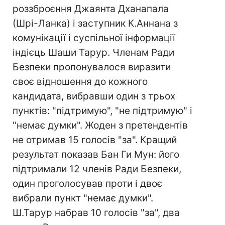
роззброєння Джаянта Дханапала
(Шрі-Ланка) і заступник К.Аннана з
комунікації і суспільної інформації
індієць Шаши Тарур. Членам Ради
Безпеки пропонувалося виразити
своє відношення до кожного
кандидата, вибравши один з трьох
пунктів: "підтримую", "не підтримую" і
"немає думки". Жоден з претендентів
не отримав 15 голосів "за". Кращий
результат показав Бан Ги Мун: його
підтримали 12 членів Ради Безпеки,
один проголосував проти і двоє
вибрали пункт "немає думки".
Ш.Тарур набрав 10 голосів "за", два