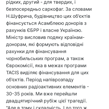
рідких, другий - для твердих, і
безпосередньо саркофаг. За словами
Н.Шуфрича, будівництво цих об'єктів
фінансується Асамблеєю донорів з
рахунків ЄБРР і власне Україною.
Міністр висловив подяку країнам-
донорам, які формують відповідні
рахунки для фінансування
чорнобильських програм, а також
Єврокомісії, яка в межах програми
ТАСІS виділяє фінансування для цих
об'єктів. Період напіврозпаду
основних радіоактивних елементів -
30-35 років. Ми вже перейшли
двадцятирічний рубіж цієї трагедії.
"Але в тому і складність. І до того ж