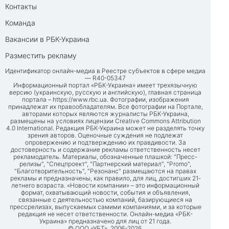
Контакты
Команда
Вакансии в РБК-Украина
Разместить рекламу
Идентификатор онлайн-медиа в Реестре субъектов в сфере медиа
— R40-05347
Информационный портал «РБК-Украина» имеет трехязычную
версию (украинскую, русскую и английскую), главная страница
портала –
https://www.rbc.ua
. Фотографии, изображения
принадлежат их правообладателям. Все фотографии на Портале,
авторами которых являются журналисты РБК-Украина,
размещены на условиях лицензии Creative Commons Attribution
4.0 International. Редакция РБК-Украина может не разделять точку
зрения авторов. Оценочные суждения не подлежат
опровержению и подтверждению их правдивости. За
достоверность и содержание рекламы ответственность несет
рекламодатель. Материалы, обозначенные плашкой: "Пресс-
релизы", "Спецпроект", "Партнерский материал", "Promo",
"Благотворительность", "Резонанс" размещаются на правах
рекламы и предназначены, как правило, для лиц, достигших 21-
летнего возраста. «Новости компании» – это информационный
формат, охватывающий новости, события и объявления,
связанные с деятельностью компаний, базирующиеся на
прессрелизах, выпускаемых самими компаниями, и за которые
редакция не несет ответственности. Онлайн-медиа «РБК-
Украина» предназначено для лиц от 21 года.
© ООО «УБТ», 2006-2026.