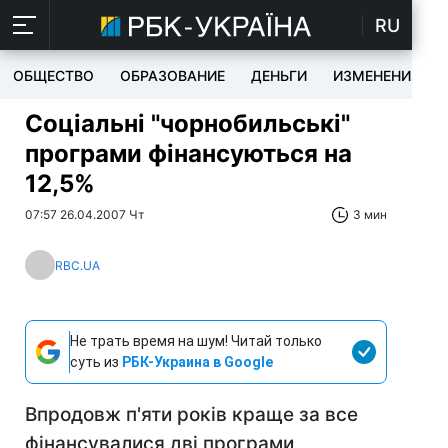
RU
ОБЩЕСТВО
ОБРАЗОВАНИЕ
ДЕНЬГИ
ИЗМЕНЕНИЯ
Соціальні "чорнобильські"
програми фінансуються на
12,5%
07:57 26.04.2007 Чт
3 мин
RBC.UA
Не трать время на шум! Читай только
суть из
РБК-Украина в Google
Впродовж п'яти років краще за все
фінансувалися дві програми,